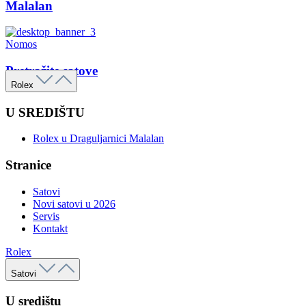
Malalan
Nomos
Pretražite satove
Rolex
U SREDIŠTU
Rolex u Draguljarnici Malalan
Stranice
Satovi
Novi satovi u 2026
Servis
Kontakt
Rolex
Satovi
U središtu