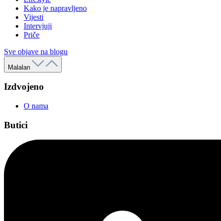
Kako je napravljeno
Vijesti
Intervjuji
Priče
Sve objave na blogu
Malalan
Izdvojeno
O nama
Butici