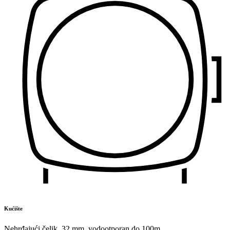
Kućište
Nehrđajući čelik
,
32 mm
,
vodootporan do 100m