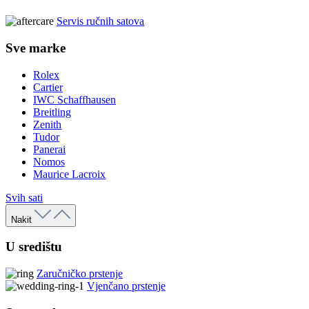
Servis ručnih satova
Sve marke
Rolex
Cartier
IWC Schaffhausen
Breitling
Zenith
Tudor
Panerai
Nomos
Maurice Lacroix
Svih sati
Nakit
U središtu
Zaručničko prstenje
Vjenčano prstenje