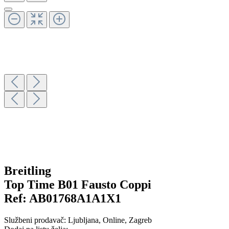
Breitling
Top Time B01 Fausto Coppi
Ref:
AB01768A1A1X1
Službeni prodavač:
Ljubljana
, Online
, Zagreb