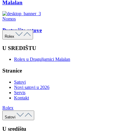
Malalan
Nomos
Pretražite satove
Rolex
U SREDIŠTU
Rolex u Draguljarnici Malalan
Stranice
Satovi
Novi satovi u 2026
Servis
Kontakt
Rolex
Satovi
U središtu