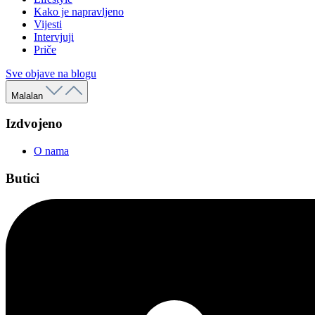
Kako je napravljeno
Vijesti
Intervjuji
Priče
Sve objave na blogu
Malalan
Izdvojeno
O nama
Butici