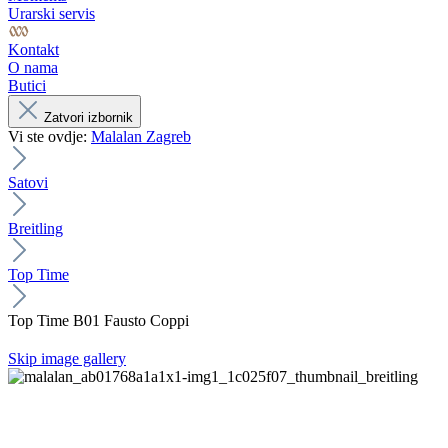
Urarski servis
Kontakt
O nama
Butici
Zatvori izbornik
Vi ste ovdje:
Malalan Zagreb
Satovi
Breitling
Top Time
Top Time B01 Fausto Coppi
Skip image gallery