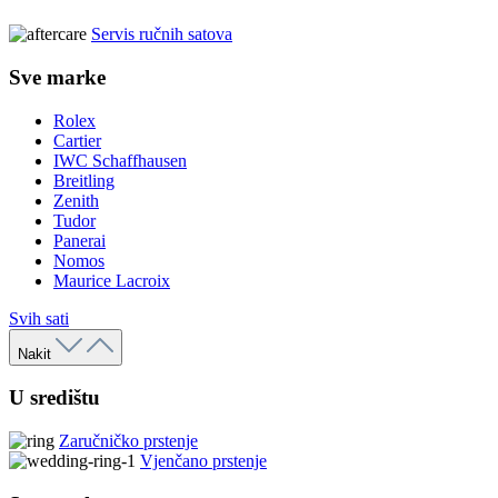
Servis ručnih satova
Sve marke
Rolex
Cartier
IWC Schaffhausen
Breitling
Zenith
Tudor
Panerai
Nomos
Maurice Lacroix
Svih sati
Nakit
U središtu
Zaručničko prstenje
Vjenčano prstenje