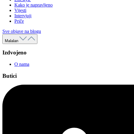
Kako je napravljeno
Vijesti
Intervjuji
Priče
Sve objave na blogu
Malalan
Izdvojeno
O nama
Butici