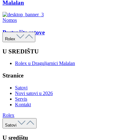
Malalan
Nomos
Pretražite satove
Rolex
U SREDIŠTU
Rolex u Draguljarnici Malalan
Stranice
Satovi
Novi satovi u 2026
Servis
Kontakt
Rolex
Satovi
U središtu