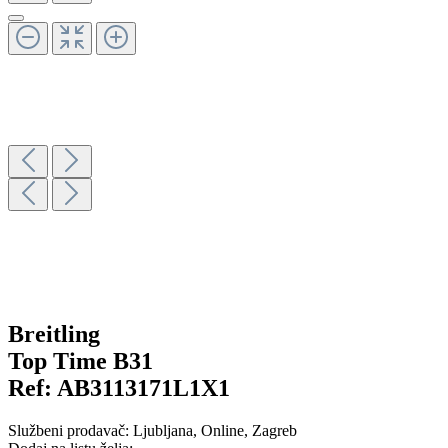
Breitling
Top Time B31
Ref:
AB3113171L1X1
Službeni prodavač:
Ljubljana
, Online
, Zagreb