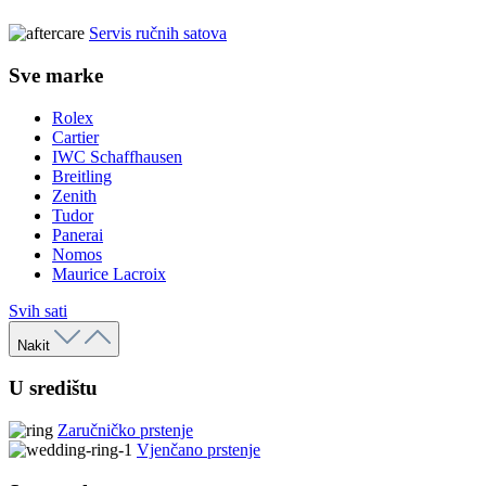
Servis ručnih satova
Sve marke
Rolex
Cartier
IWC Schaffhausen
Breitling
Zenith
Tudor
Panerai
Nomos
Maurice Lacroix
Svih sati
Nakit
U središtu
Zaručničko prstenje
Vjenčano prstenje