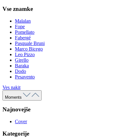
Vse znamke
Malalan
Fope
Pomellato
Fabergé
Pasquale Bruni
Marco Bicego
Leo Pizzo
Girello
Baraka
Dodo
Pesavento
Ves nakit
Moments
Najnovejše
Cover
Kategorije