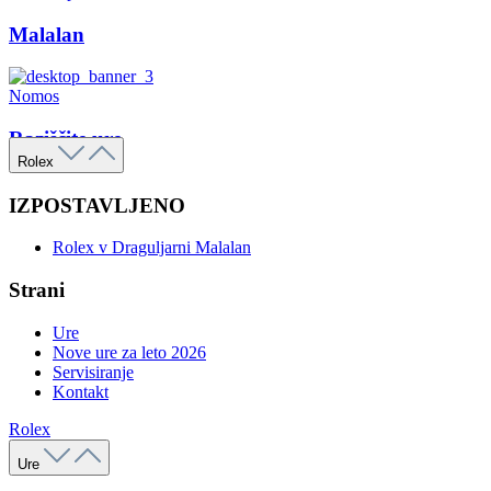
Malalan
Nomos
Raziščite ure
Rolex
IZPOSTAVLJENO
Rolex v Draguljarni Malalan
Strani
Ure
Nove ure za leto 2026
Servisiranje
Kontakt
Rolex
Ure