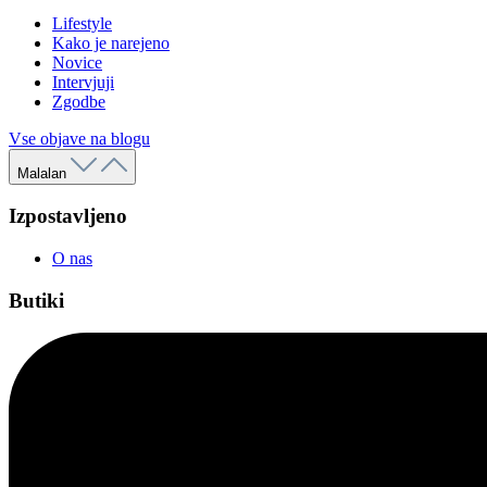
Lifestyle
Kako je narejeno
Novice
Intervjuji
Zgodbe
Vse objave na blogu
Malalan
Izpostavljeno
O nas
Butiki