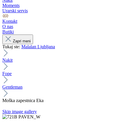
Nakit
Moments
Urarski servis
Kontakt
O nas
Butiki
Zapri meni
Tukaj ste:
Malalan Ljubljana
Nakit
Fope
Gentleman
Moška zapestnica Eka
Skip image gallery