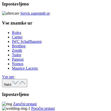
Izpostavljeno
Servis zapestnih ur
Vse znamke ur
Rolex
Cartier
IWC Schaffhausen
Breitling
Zenith
Tudor
Panerai
Nomos
Maurice Lacroix
Vse ure
Nakit
Izpostavljeno
Zaročni prstani
Poročni prstani