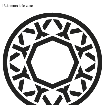
18-karatno belo zlato