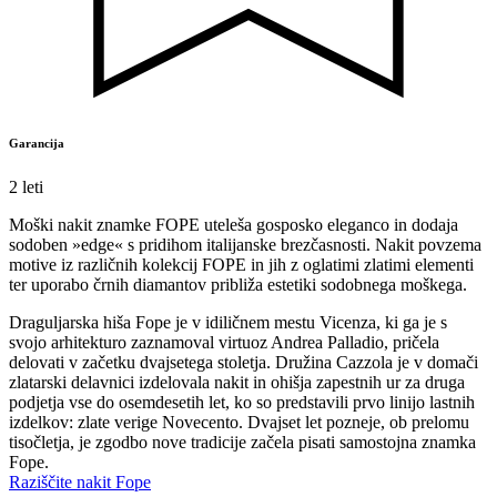
Garancija
2 leti
Moški nakit znamke FOPE uteleša gosposko eleganco in dodaja
sodoben »edge« s pridihom italijanske brezčasnosti. Nakit povzema
motive iz različnih kolekcij FOPE in jih z oglatimi zlatimi elementi
ter uporabo črnih diamantov približa estetiki sodobnega moškega.
Draguljarska hiša Fope je v idiličnem mestu Vicenza, ki ga je s
svojo arhitekturo zaznamoval virtuoz Andrea Palladio, pričela
delovati v začetku dvajsetega stoletja. Družina Cazzola je v domači
zlatarski delavnici izdelovala nakit in ohišja zapestnih ur za druga
podjetja vse do osemdesetih let, ko so predstavili prvo linijo lastnih
izdelkov: zlate verige Novecento. Dvajset let pozneje, ob prelomu
tisočletja, je zgodbo nove tradicije začela pisati samostojna znamka
Fope.
Raziščite nakit Fope