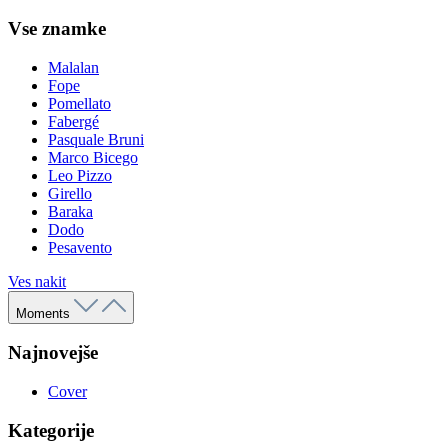
Vse znamke
Malalan
Fope
Pomellato
Fabergé
Pasquale Bruni
Marco Bicego
Leo Pizzo
Girello
Baraka
Dodo
Pesavento
Ves nakit
Moments
Najnovejše
Cover
Kategorije