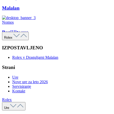
Malalan
Nomos
Raziščite ure
Rolex
IZPOSTAVLJENO
Rolex v Draguljarni Malalan
Strani
Ure
Nove ure za leto 2026
Servisiranje
Kontakt
Rolex
Ure