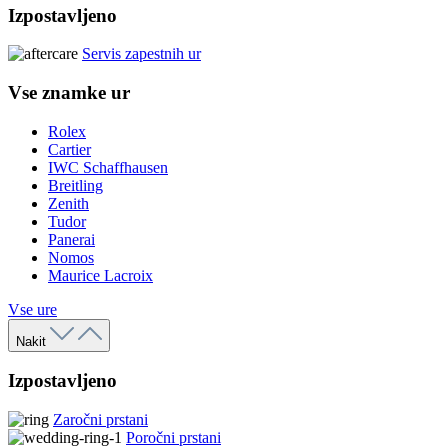
Izpostavljeno
Servis zapestnih ur
Vse znamke ur
Rolex
Cartier
IWC Schaffhausen
Breitling
Zenith
Tudor
Panerai
Nomos
Maurice Lacroix
Vse ure
Nakit
Izpostavljeno
Zaročni prstani
Poročni prstani