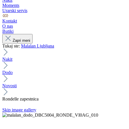
Nakit
Moments
Urarski servis
Kontakt
O nas
Butiki
Zapri meni
Tukaj ste:
Malalan Ljubljana
Nakit
Dodo
Novosti
Rondelle zapestnica
Skip image gallery