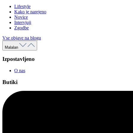
Lifestyle
Kako je narejeno
Novice
Intervjuji
Zgodbe
Vse objave na blogu
Malalan
Izpostavljeno
O nas
Butiki