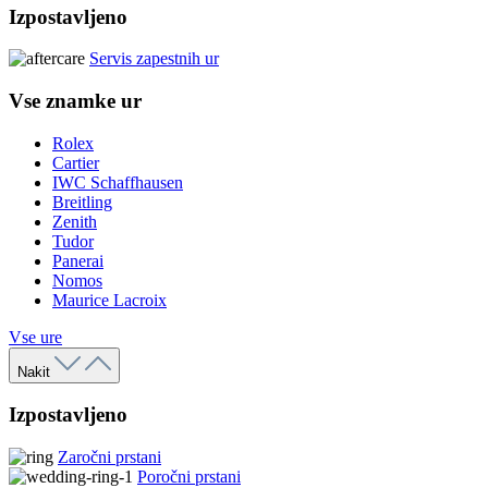
Izpostavljeno
Servis zapestnih ur
Vse znamke ur
Rolex
Cartier
IWC Schaffhausen
Breitling
Zenith
Tudor
Panerai
Nomos
Maurice Lacroix
Vse ure
Nakit
Izpostavljeno
Zaročni prstani
Poročni prstani