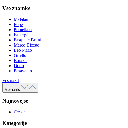
Vse znamke
Malalan
Fope
Pomellato
Fabergé
Pasquale Bruni
Marco Bicego
Leo Pizzo
Girello
Baraka
Dodo
Pesavento
Ves nakit
Moments
Najnovejše
Cover
Kategorije