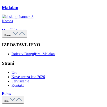
Malalan
Nomos
Raziščite ure
Rolex
IZPOSTAVLJENO
Rolex v Draguljarni Malalan
Strani
Ure
Nove ure za leto 2026
Servisiranje
Kontakt
Rolex
Ure