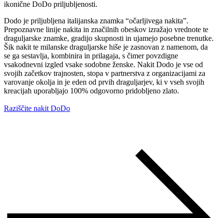
ikonične DoDo priljubljenosti.
Dodo je priljubljena italijanska znamka “očarljivega nakita”.
Prepoznavne linije nakita in značilnih obeskov izražajo vrednote te
draguljarske znamke, gradijo skupnosti in ujamejo posebne trenutke.
Šik nakit te milanske draguljarske hiše je zasnovan z namenom, da
se ga sestavlja, kombinira in prilagaja, s čimer povzdigne
vsakodnevni izgled vsake sodobne ženske. Nakit Dodo je vse od
svojih začetkov trajnosten, stopa v partnerstva z organizacijami za
varovanje okolja in je eden od prvih draguljarjev, ki v vseh svojih
kreacijah uporabljajo 100% odgovorno pridobljeno zlato.
Raziščite nakit DoDo