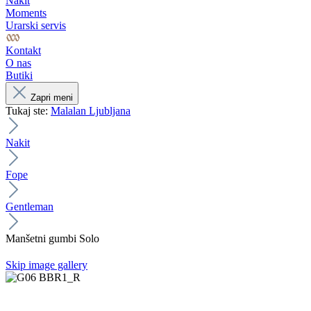
Nakit
Moments
Urarski servis
Kontakt
O nas
Butiki
Zapri meni
Tukaj ste:
Malalan Ljubljana
Nakit
Fope
Gentleman
Manšetni gumbi Solo
Skip image gallery