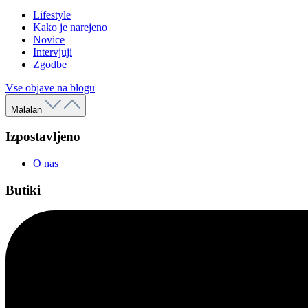
Lifestyle
Kako je narejeno
Novice
Intervjuji
Zgodbe
Vse objave na blogu
Malalan
Izpostavljeno
O nas
Butiki