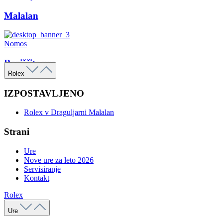
Malalan
Nomos
Raziščite ure
Rolex
IZPOSTAVLJENO
Rolex v Draguljarni Malalan
Strani
Ure
Nove ure za leto 2026
Servisiranje
Kontakt
Rolex
Ure