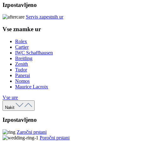
Izpostavljeno
Servis zapestnih ur
Vse znamke ur
Rolex
Cartier
IWC Schaffhausen
Breitling
Zenith
Tudor
Panerai
Nomos
Maurice Lacroix
Vse ure
Nakit
Izpostavljeno
Zaročni prstani
Poročni prstani