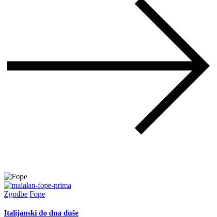
Zgodbe
Fope
Italijanski do dna duše