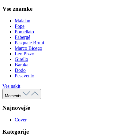
Vse znamke
Malalan
Fope
Pomellato
Fabergé
Pasquale Bruni
Marco Bicego
Leo Pizzo
Girello
Baraka
Dodo
Pesavento
Ves nakit
Moments
Najnovejše
Cover
Kategorije