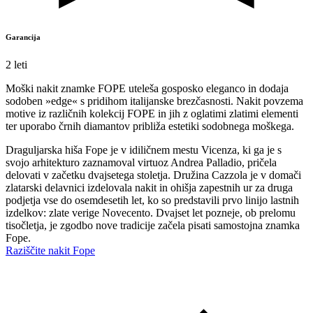
Garancija
2 leti
Moški nakit znamke FOPE uteleša gosposko eleganco in dodaja
sodoben »edge« s pridihom italijanske brezčasnosti. Nakit povzema
motive iz različnih kolekcij FOPE in jih z oglatimi zlatimi elementi
ter uporabo črnih diamantov približa estetiki sodobnega moškega.
Draguljarska hiša Fope je v idiličnem mestu Vicenza, ki ga je s
svojo arhitekturo zaznamoval virtuoz Andrea Palladio, pričela
delovati v začetku dvajsetega stoletja. Družina Cazzola je v domači
zlatarski delavnici izdelovala nakit in ohišja zapestnih ur za druga
podjetja vse do osemdesetih let, ko so predstavili prvo linijo lastnih
izdelkov: zlate verige Novecento. Dvajset let pozneje, ob prelomu
tisočletja, je zgodbo nove tradicije začela pisati samostojna znamka
Fope.
Raziščite nakit Fope