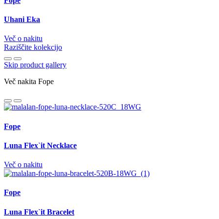
Fope
Uhani Eka
Več o nakitu
Raziščite kolekcijo
Skip product gallery
Več nakita Fope
Fope
Luna Flex`it Necklace
Več o nakitu
Fope
Luna Flex`it Bracelet