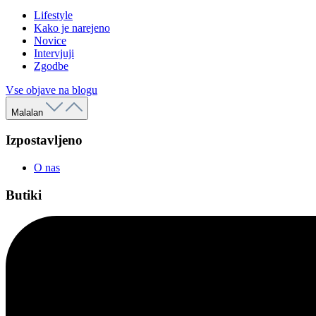
Lifestyle
Kako je narejeno
Novice
Intervjuji
Zgodbe
Vse objave na blogu
Malalan
Izpostavljeno
O nas
Butiki