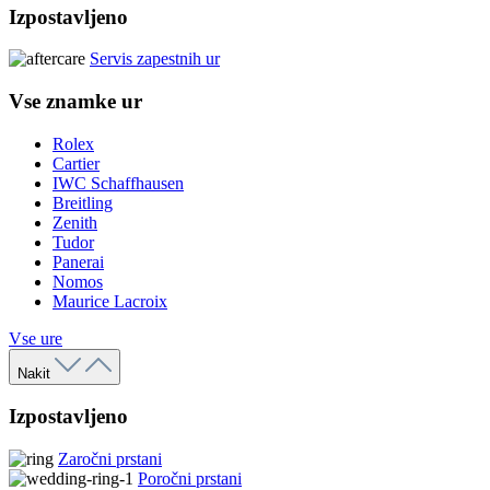
Izpostavljeno
Servis zapestnih ur
Vse znamke ur
Rolex
Cartier
IWC Schaffhausen
Breitling
Zenith
Tudor
Panerai
Nomos
Maurice Lacroix
Vse ure
Nakit
Izpostavljeno
Zaročni prstani
Poročni prstani