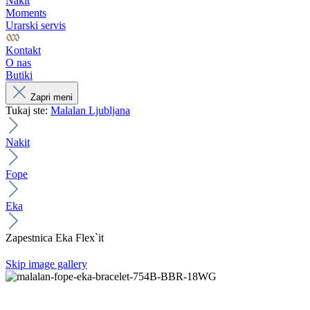
Nakit
Moments
Urarski servis
Kontakt
O nas
Butiki
Zapri meni
Tukaj ste:
Malalan Ljubljana
Nakit
Fope
Eka
Zapestnica Eka Flex`it
Skip image gallery