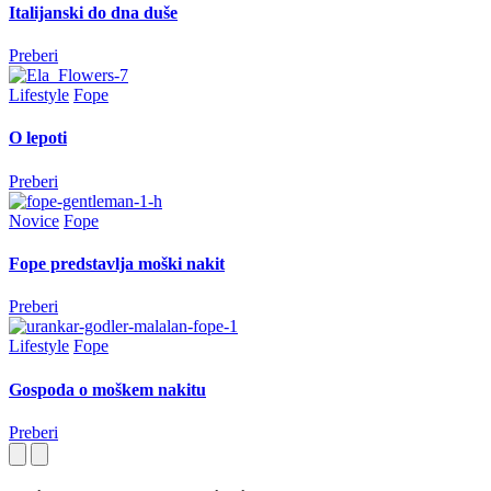
Italijanski do dna duše
Preberi
Lifestyle
Fope
O lepoti
Preberi
Novice
Fope
Fope predstavlja moški nakit
Preberi
Lifestyle
Fope
Gospoda o moškem nakitu
Preberi