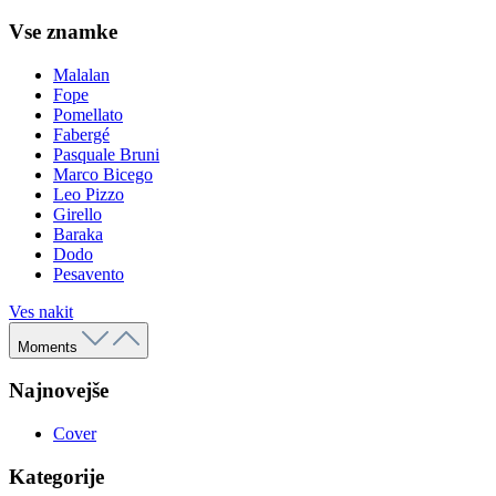
Vse znamke
Malalan
Fope
Pomellato
Fabergé
Pasquale Bruni
Marco Bicego
Leo Pizzo
Girello
Baraka
Dodo
Pesavento
Ves nakit
Moments
Najnovejše
Cover
Kategorije