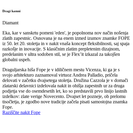
Dragi kamni
Diamant
Eka, kar v sanskrtu pomeni 'eden', je popolnoma nov način nošenja
zlatih zapestnic. Osnovana je na enem izmed izumov znamke FOPE
iz 50. let 20. stoletja in v nakit vnaša koncept fleksibilnosti, saj spaja
razkošje in inovacije. S klasičnim zlatim prepletenim dizajnom,
predelanim v ultra sodoben stil, se je Flex’it izkazal za takojšen
globalni uspeh.
Draguljarska hiša Fope je v idiličnem mestu Vicenza, ki ga je s
svojo arhitekturo zaznamoval virtuoz Andrea Palladio, pričela
delovati v začetku dvajsetega stoletja. Družina Cazzola je v domači
zlatarski delavnici izdelovala nakit in ohišja zapestnih ur za druga
podjetja vse do osemdesetih let, ko so predstavili prvo linijo lastnih
izdelkov: zlate verige Novecento. Dvajset let pozneje, ob prelomu
tisočletja, je zgodbo nove tradicije začela pisati samostojna znamka
Fope.
Raziščite nakit Fope