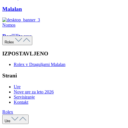
Malalan
Nomos
Raziščite ure
Rolex
IZPOSTAVLJENO
Rolex v Draguljarni Malalan
Strani
Ure
Nove ure za leto 2026
Servisiranje
Kontakt
Rolex
Ure