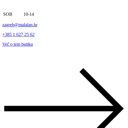
SOB
10-14
zagreb@malalan.hr
+385 1 627 25 62
Več o tem butiku