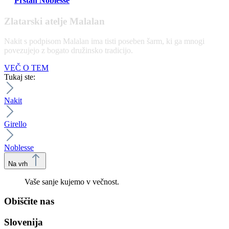
Prstan Noblesse
Zlatarski atelje Malalan
Nakit s podpisom Malalan ima tisti poseben šarm, ki ga mnogi
povezujejo z bogato družinsko tradicijo.
VEČ O TEM
Tukaj ste:
Nakit
Girello
Noblesse
Na vrh
Vaše sanje kujemo v večnost.
Obiščite nas
Slovenija