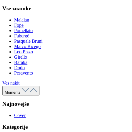
Vse znamke
Malalan
Fope
Pomellato
Fabergé
Pasquale Bruni
Marco Bicego
Leo Pizzo
Girello
Baraka
Dodo
Pesavento
Ves nakit
Moments
Najnovejše
Cover
Kategorije