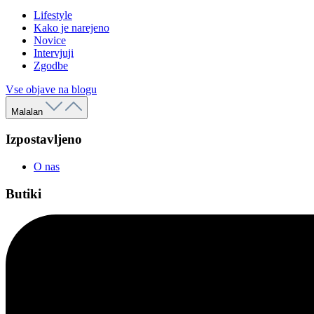
Lifestyle
Kako je narejeno
Novice
Intervjuji
Zgodbe
Vse objave na blogu
Malalan
Izpostavljeno
O nas
Butiki