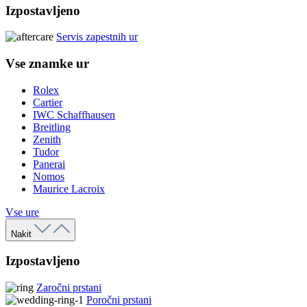
Izpostavljeno
Servis zapestnih ur
Vse znamke ur
Rolex
Cartier
IWC Schaffhausen
Breitling
Zenith
Tudor
Panerai
Nomos
Maurice Lacroix
Vse ure
Nakit
Izpostavljeno
Zaročni prstani
Poročni prstani