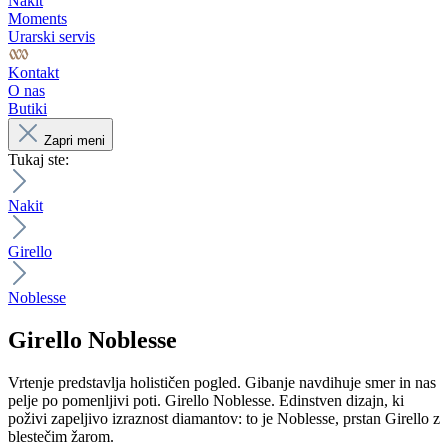
Nakit
Moments
Urarski servis
Kontakt
O nas
Butiki
Zapri meni
Tukaj ste:
Nakit
Girello
Noblesse
Girello
Noblesse
Vrtenje predstavlja holističen pogled. Gibanje navdihuje smer in nas
pelje po pomenljivi poti.
Girello
Noblesse.
Edinstven dizajn, ki
poživi zapeljivo izraznost diamantov: to je Noblesse, prstan Girello z
blestečim žarom.