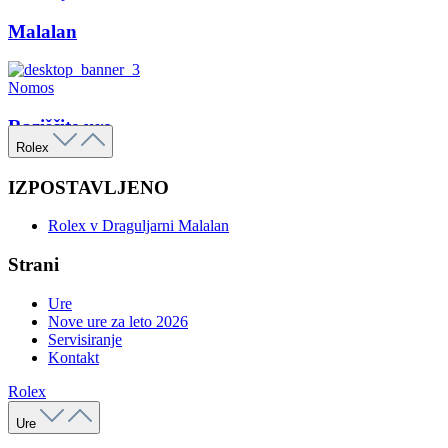
Malalan
Nomos
Raziščite ure
Rolex
IZPOSTAVLJENO
Rolex v Draguljarni Malalan
Strani
Ure
Nove ure za leto 2026
Servisiranje
Kontakt
Rolex
Ure