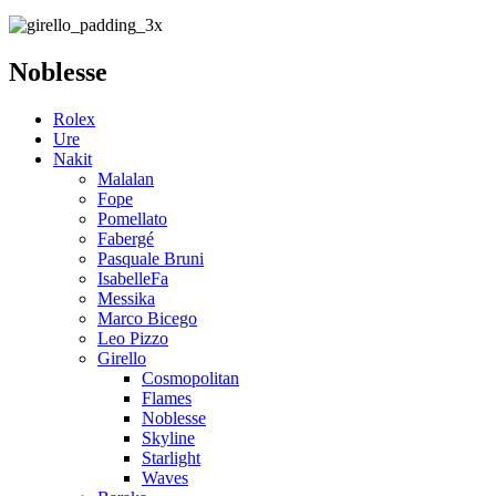
Noblesse
Rolex
Ure
Nakit
Malalan
Fope
Pomellato
Fabergé
Pasquale Bruni
IsabelleFa
Messika
Marco Bicego
Leo Pizzo
Girello
Cosmopolitan
Flames
Noblesse
Skyline
Starlight
Waves