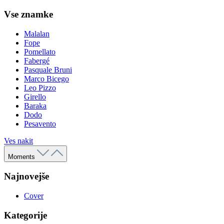
Vse znamke
Malalan
Fope
Pomellato
Fabergé
Pasquale Bruni
Marco Bicego
Leo Pizzo
Girello
Baraka
Dodo
Pesavento
Ves nakit
Moments
Najnovejše
Cover
Kategorije