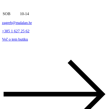
SOB
10-14
zagreb@malalan.hr
+385 1 627 25 62
Več o tem butiku