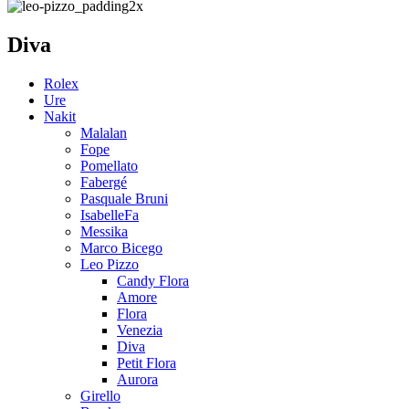
Diva
Rolex
Ure
Nakit
Malalan
Fope
Pomellato
Fabergé
Pasquale Bruni
IsabelleFa
Messika
Marco Bicego
Leo Pizzo
Candy Flora
Amore
Flora
Venezia
Diva
Petit Flora
Aurora
Girello