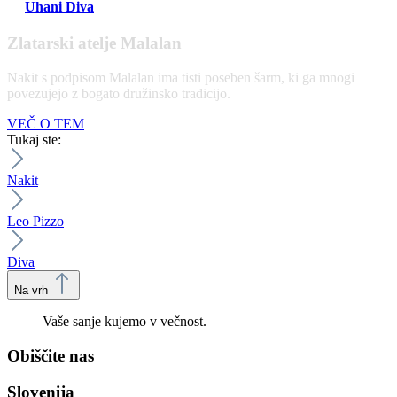
Uhani Diva
Zlatarski atelje Malalan
Nakit s podpisom Malalan ima tisti poseben šarm, ki ga mnogi
povezujejo z bogato družinsko tradicijo.
VEČ O TEM
Tukaj ste:
Nakit
Leo Pizzo
Diva
Na vrh
Vaše sanje kujemo v večnost.
Obiščite nas
Slovenija