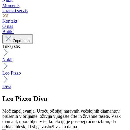
Nakit
Moments
Urarski servis
Kontakt
O nas
Butiki
Zapri meni
Tukaj ste:
Nakit
Leo Pizzo
Diva
Leo Pizzo
Diva
Moč zapeljevanja. Uročujoč sijaj naravnih večslojnih diamantov,
brušenih v briljante, oživlja vijugaste črte in živahne fasete. Vsak
diamant, uporabljen v tej kolekciji, je posebej ročno izbran, da
oddaja blesk, ki si ga zasluži vsaka dama.