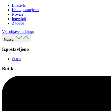
Lifestyle
Kako je narejeno
Novice
Intervjuji
Zgodbe
Vse objave na blogu
Malalan
Izpostavljeno
O nas
Butiki