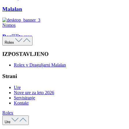
Malalan
Nomos
Raziščite ure
Rolex
IZPOSTAVLJENO
Rolex v Draguljarni Malalan
Strani
Ure
Nove ure za leto 2026
Servisiranje
Kontakt
Rolex
Ure