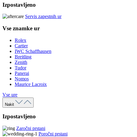
Izpostavljeno
Servis zapestnih ur
Vse znamke ur
Rolex
Cartier
IWC Schaffhausen
Breitling
Zenith
Tudor
Panerai
Nomos
Maurice Lacroix
Vse ure
Nakit
Izpostavljeno
Zaročni prstani
Poročni prstani