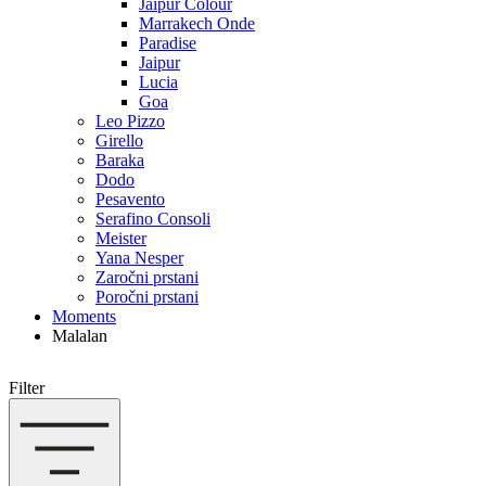
Jaipur Colour
Marrakech Onde
Paradise
Jaipur
Lucia
Goa
Leo Pizzo
Girello
Baraka
Dodo
Pesavento
Serafino Consoli
Meister
Yana Nesper
Zaročni prstani
Poročni prstani
Moments
Malalan
Filter