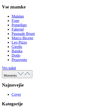
Vse znamke
Malalan
Fope
Pomellato
Fabergé
Pasquale Bruni
Marco Bicego
Leo Pizzo
Girello
Baraka
Dodo
Pesavento
Ves nakit
Moments
Najnovejše
Cover
Kategorije