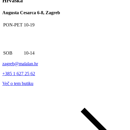
Hrvaška
Augusta Cesarca 6-8, Zagreb
PON-PET
10-19
SOB
10-14
zagreb@malalan.hr
+385 1 627 25 62
Več o tem butiku