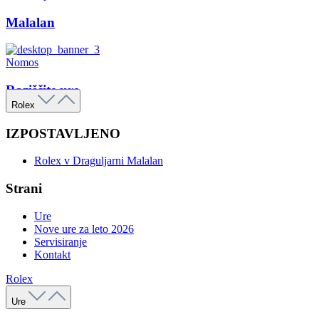
Malalan
Nomos
Raziščite ure
Rolex
IZPOSTAVLJENO
Rolex v Draguljarni Malalan
Strani
Ure
Nove ure za leto 2026
Servisiranje
Kontakt
Rolex
Ure