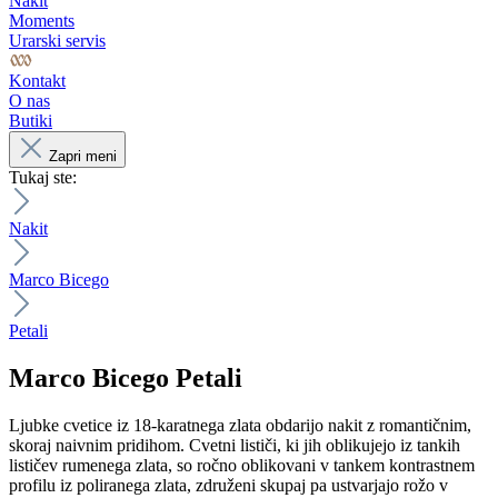
Nakit
Moments
Urarski servis
Kontakt
O nas
Butiki
Zapri meni
Tukaj ste:
Nakit
Marco Bicego
Petali
Marco Bicego
Petali
Ljubke cvetice iz 18-karatnega zlata obdarijo nakit z romantičnim,
skoraj naivnim pridihom. Cvetni lističi, ki jih oblikujejo iz tankih
lističev rumenega zlata, so ročno oblikovani v tankem kontrastnem
profilu iz poliranega zlata, združeni skupaj pa ustvarjajo rožo v