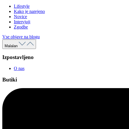
Lifestyle
Kako je narejeno
Novice
Intervjuji
Zgodbe
Vse objave na blogu
Malalan
Izpostavljeno
O nas
Butiki