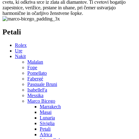
cvetu, ki odkriva srce iz zlata ali diamantov. Ti cvetovi bogatijo
zapestnice, verižice, prstane in uhane, pri čemer ustvarjajo
harmonične in očarljivo ženstvene šopke.
Petali
Rolex
Ure
Nakit
Malalan
Fope
Pomellato
Fabergé
Pasquale Bruni
IsabelleFa
Messika
Marco Bicego
Marrakech
Masai
Lunaria
Siviglia
Petali
Africa