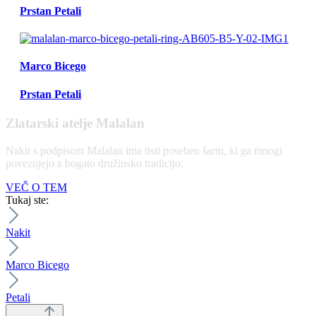
Prstan Petali
Marco Bicego
Prstan Petali
Zlatarski atelje Malalan
Nakit s podpisom Malalan ima tisti poseben šarm, ki ga mnogi
povezujejo z bogato družinsko tradicijo.
VEČ O TEM
Tukaj ste:
Nakit
Marco Bicego
Petali