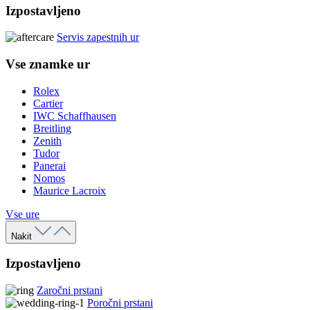
Izpostavljeno
Servis zapestnih ur
Vse znamke ur
Rolex
Cartier
IWC Schaffhausen
Breitling
Zenith
Tudor
Panerai
Nomos
Maurice Lacroix
Vse ure
Nakit
Izpostavljeno
Zaročni prstani
Poročni prstani