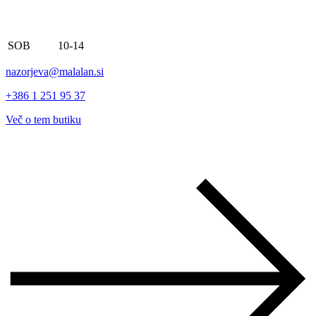
SOB
10-14
nazorjeva@malalan.si
+386 1 251 95 37
Več o tem butiku