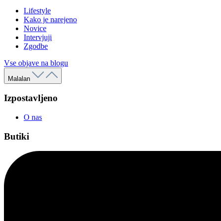
Lifestyle
Kako je narejeno
Novice
Intervjuji
Zgodbe
Vse objave na blogu
Malalan
Izpostavljeno
O nas
Butiki