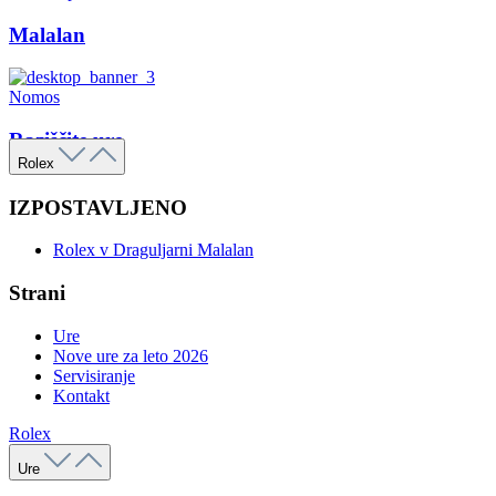
Malalan
Nomos
Raziščite ure
Rolex
IZPOSTAVLJENO
Rolex v Draguljarni Malalan
Strani
Ure
Nove ure za leto 2026
Servisiranje
Kontakt
Rolex
Ure