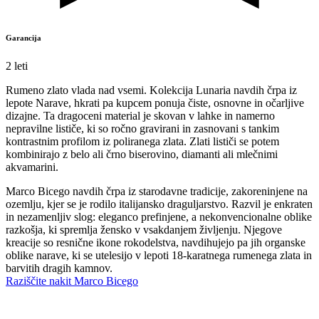
Garancija
2 leti
Rumeno zlato vlada nad vsemi. Kolekcija Lunaria navdih črpa iz
lepote Narave, hkrati pa kupcem ponuja čiste, osnovne in očarljive
dizajne. Ta dragoceni material je skovan v lahke in namerno
nepravilne lističe, ki so ročno gravirani in zasnovani s tankim
kontrastnim profilom iz poliranega zlata. Zlati lističi se potem
kombinirajo z belo ali črno biserovino, diamanti ali mlečnimi
akvamarini.
Marco Bicego navdih črpa iz starodavne tradicije, zakoreninjene na
ozemlju, kjer se je rodilo italijansko draguljarstvo. Razvil je enkraten
in nezamenljiv slog: eleganco prefinjene, a nekonvencionalne oblike
razkošja, ki spremlja žensko v vsakdanjem življenju. Njegove
kreacije so resnične ikone rokodelstva, navdihujejo pa jih organske
oblike narave, ki se utelesijo v lepoti 18-karatnega rumenega zlata in
barvitih dragih kamnov.
Raziščite nakit Marco Bicego