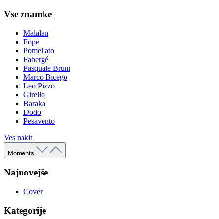
Vse znamke
Malalan
Fope
Pomellato
Fabergé
Pasquale Bruni
Marco Bicego
Leo Pizzo
Girello
Baraka
Dodo
Pesavento
Ves nakit
Moments
Najnovejše
Cover
Kategorije