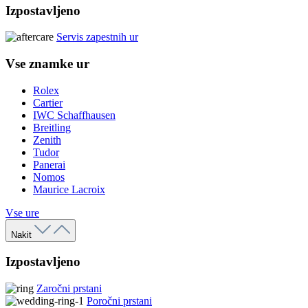
Izpostavljeno
Servis zapestnih ur
Vse znamke ur
Rolex
Cartier
IWC Schaffhausen
Breitling
Zenith
Tudor
Panerai
Nomos
Maurice Lacroix
Vse ure
Nakit
Izpostavljeno
Zaročni prstani
Poročni prstani