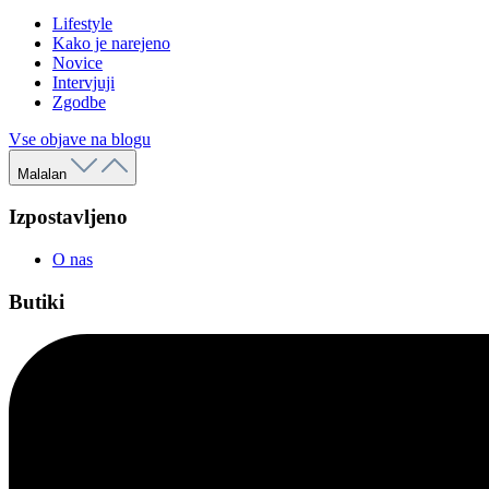
Lifestyle
Kako je narejeno
Novice
Intervjuji
Zgodbe
Vse objave na blogu
Malalan
Izpostavljeno
O nas
Butiki