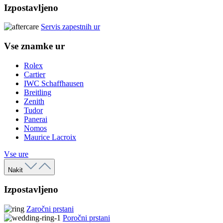
Izpostavljeno
Servis zapestnih ur
Vse znamke ur
Rolex
Cartier
IWC Schaffhausen
Breitling
Zenith
Tudor
Panerai
Nomos
Maurice Lacroix
Vse ure
Nakit
Izpostavljeno
Zaročni prstani
Poročni prstani