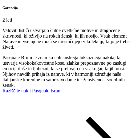
Garancija
2 leti
Valoviti lističi ustvarjajo čutne cvetlične motive in dragocene
skrivnosti, ki oživijo na rokah žensk, ki jih nosijo. Vsak element
Narave in vse njene moči se uresničujejo v kolekciji, ki jo je treba
živeti.
Pasquale Bruni je znamka italijanskega luksuznega nakita, ki
ustvarja visokokakovostne kose, zlahka prepoznavne po zaslugi
emocij, duše in ljubezni, ki se prelivajo na vsakogar, ki jih nosi.
Njihov navdih prihaja iz narave, ki v harmoniji združuje naše
italijanske korenine in samozavedanje ter ženstvenost sodobnih
žensk.
Raziščite nakit Pasquale Bruni