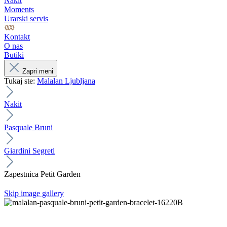
Nakit
Moments
Urarski servis
Kontakt
O nas
Butiki
Zapri meni
Tukaj ste:
Malalan Ljubljana
Nakit
Pasquale Bruni
Giardini Segreti
Zapestnica Petit Garden
Skip image gallery