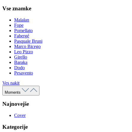
Vse znamke
Malalan
Fope
Pomellato
Fabergé
Pasquale Bruni
Marco Bicego
Leo Pizzo
Girello
Baraka
Dodo
Pesavento
Ves nakit
Moments
Najnovejše
Cover
Kategorije