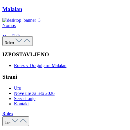
Malalan
Nomos
Raziščite ure
Rolex
IZPOSTAVLJENO
Rolex v Draguljarni Malalan
Strani
Ure
Nove ure za leto 2026
Servisiranje
Kontakt
Rolex
Ure