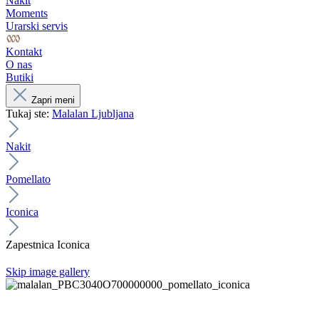
Nakit
Moments
Urarski servis
Kontakt
O nas
Butiki
Zapri meni
Tukaj ste:
Malalan Ljubljana
Nakit
Pomellato
Iconica
Zapestnica Iconica
Skip image gallery