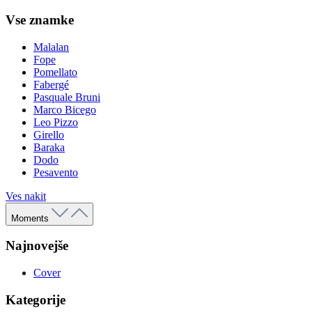
Vse znamke
Malalan
Fope
Pomellato
Fabergé
Pasquale Bruni
Marco Bicego
Leo Pizzo
Girello
Baraka
Dodo
Pesavento
Ves nakit
Moments
Najnovejše
Cover
Kategorije