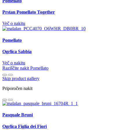
Pomellato
Prstan Pomellato Together
Več o nakitu
Pomellato
Ogrlica Sabbia
Več o nakitu
Raziščite nakit Pomellato
Skip product gallery
Priporočen nakit
Pasquale Bruni
Ogrlica Figlia dei Fiori