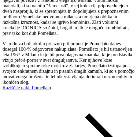
njegovih povezav z lahkotno eleganco Milana. Voluminozni
materiali, ki so na otip "žametasti", v tej kolekciji pripovedujejo o
dveh nasprotjih, ki se spreminjata in dopolnjujeta s prepoznavnim
pridihom Pomellata: nedvomna milanska umirjena oblika in
razkošna izraznost, kadar se igrivo kombinira. Zlati volumni
kolekcije ICONICA so čutni, bogati in jih je mogoče kombinirati,
prav tako kot duh Pomellata.
V trudu za bolj okolju prijazno prihodnost je Pomellato danes
dosegel 100-% odgovoren nakup zlata. Pomellato je bil ustanovljen
leta 1967 v Milanu in je bil prva blagovna znamka, ki je predstavila
vizijo prêt-à-porter v svet draguljarstva. Ker njihove kose
izoblikujejo spretne roke mojstrov zlatarjev, Pomellato izstopa po
svojem enkratnem dizajnu in pisanih dragih kamnih, ki so s pomočjo
inovativnega brušenja in tehnik vstavljanja definirali nezamenljiv in
ikoničen slog.
Raziščite nakit Pomellato