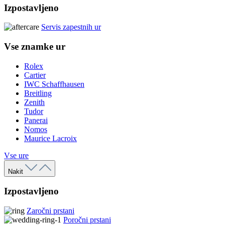
Izpostavljeno
Servis zapestnih ur
Vse znamke ur
Rolex
Cartier
IWC Schaffhausen
Breitling
Zenith
Tudor
Panerai
Nomos
Maurice Lacroix
Vse ure
Nakit
Izpostavljeno
Zaročni prstani
Poročni prstani