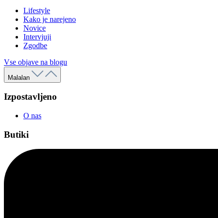
Lifestyle
Kako je narejeno
Novice
Intervjuji
Zgodbe
Vse objave na blogu
Malalan
Izpostavljeno
O nas
Butiki