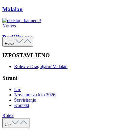
Malalan
Nomos
Raziščite ure
Rolex
IZPOSTAVLJENO
Rolex v Draguljarni Malalan
Strani
Ure
Nove ure za leto 2026
Servisiranje
Kontakt
Rolex
Ure