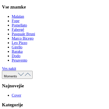
Vse znamke
Malalan
Fope
Pomellato
Fabergé
Pasquale Bruni
Marco Bicego
Leo Pizzo
Girello
Baraka
Dodo
Pesavento
Ves nakit
Moments
Najnovejše
Cover
Kategorije