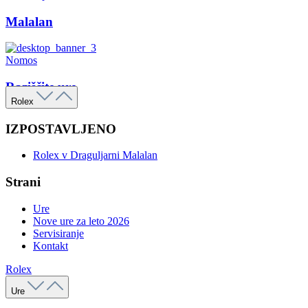
Malalan
Nomos
Raziščite ure
Rolex
IZPOSTAVLJENO
Rolex v Draguljarni Malalan
Strani
Ure
Nove ure za leto 2026
Servisiranje
Kontakt
Rolex
Ure