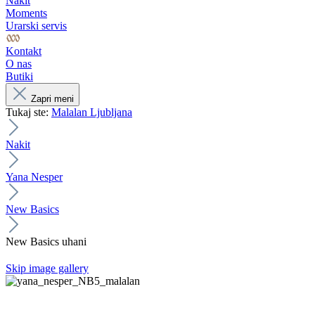
Nakit
Moments
Urarski servis
Kontakt
O nas
Butiki
Zapri meni
Tukaj ste:
Malalan Ljubljana
Nakit
Yana Nesper
New Basics
New Basics uhani
Skip image gallery