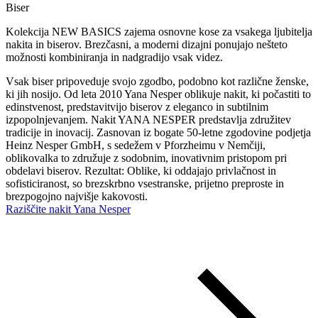
Biser
Kolekcija NEW BASICS zajema osnovne kose za vsakega ljubitelja
nakita in biserov. Brezčasni, a moderni dizajni ponujajo nešteto
možnosti kombiniranja in nadgradijo vsak videz.
Vsak biser pripoveduje svojo zgodbo, podobno kot različne ženske,
ki jih nosijo. Od leta 2010 Yana Nesper oblikuje nakit, ki počastiti to
edinstvenost, predstavitvijo biserov z eleganco in subtilnim
izpopolnjevanjem. Nakit YANA NESPER predstavlja združitev
tradicije in inovacij. Zasnovan iz bogate 50-letne zgodovine podjetja
Heinz Nesper GmbH, s sedežem v Pforzheimu v Nemčiji,
oblikovalka to združuje z sodobnim, inovativnim pristopom pri
obdelavi biserov. Rezultat: Oblike, ki oddajajo privlačnost in
sofisticiranost, so brezskrbno vsestranske, prijetno preproste in
brezpogojno najvišje kakovosti.
Raziščite nakit Yana Nesper