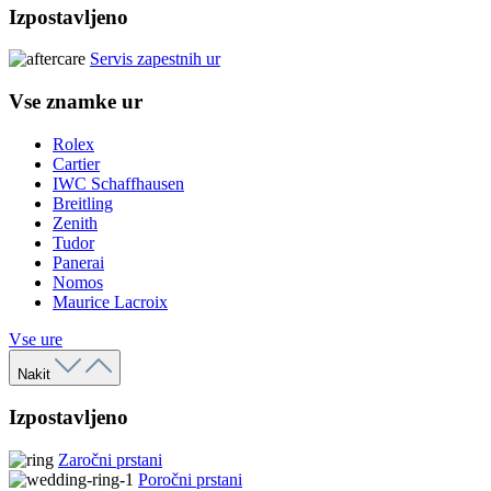
Izpostavljeno
Servis zapestnih ur
Vse znamke ur
Rolex
Cartier
IWC Schaffhausen
Breitling
Zenith
Tudor
Panerai
Nomos
Maurice Lacroix
Vse ure
Nakit
Izpostavljeno
Zaročni prstani
Poročni prstani