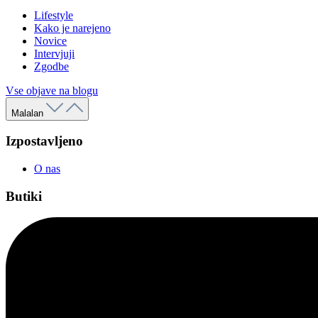
Lifestyle
Kako je narejeno
Novice
Intervjuji
Zgodbe
Vse objave na blogu
Malalan
Izpostavljeno
O nas
Butiki