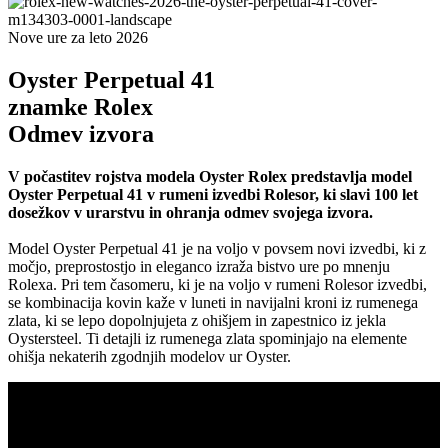
Nove ure za leto 2026
Oyster Perpetual 41
znamke Rolex
Odmev izvora
V počastitev rojstva modela Oyster Rolex predstavlja model
Oyster Perpetual 41 v rumeni izvedbi Rolesor, ki slavi 100 let
dosežkov v urarstvu in ohranja odmev svojega izvora.
Model Oyster Perpetual 41 je na voljo v povsem novi izvedbi, ki z
močjo, preprostostjo in eleganco izraža bistvo ure po mnenju
Rolexa. Pri tem časomeru, ki je na voljo v rumeni Rolesor izvedbi,
se kombinacija kovin kaže v luneti in navijalni kroni iz rumenega
zlata, ki se lepo dopolnjujeta z ohišjem in zapestnico iz jekla
Oystersteel. Ti detajli iz rumenega zlata spominjajo na elemente
ohišja nekaterih zgodnjih modelov ur Oyster.