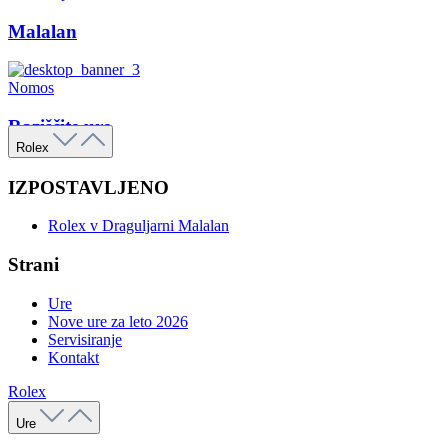
Malalan
Nomos
Raziščite ure
Rolex
IZPOSTAVLJENO
Rolex v Draguljarni Malalan
Strani
Ure
Nove ure za leto 2026
Servisiranje
Kontakt
Rolex
Ure