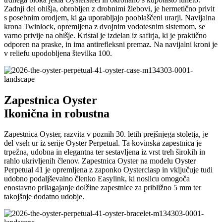
Zadnji del ohišja, obrobljen z drobnimi žlebovi, je hermetično privit
s posebnim orodjem, ki ga uporabljajo pooblaščeni urarji. Navijalna
krona Twinlock, opremljena z dvojnim vodotesnim sistemom, se
varno privije na ohišje. Kristal je izdelan iz safirja, ki je praktično
odporen na praske, in ima antirefleksni premaz. Na navijalni kroni je
v reliefu upodobljena številka 100.
Zapestnica Oyster
Ikonična in robustna
Zapestnica Oyster, razvita v poznih 30. letih prejšnjega stoletja, je
del vseh ur iz serije Oyster Perpetual. Ta kovinska zapestnica je
trpežna, udobna in elegantna ter sestavljena iz vrst treh širokih in
rahlo ukrivljenih členov. Zapestnica Oyster na modelu Oyster
Perpetual 41 je opremljena z zaponko Oysterclasp in vključuje tudi
udobno podaljševalno členko Easylink, ki nosilcu omogoča
enostavno prilagajanje dolžine zapestnice za približno 5 mm ter
takojšnje dodatno udobje.