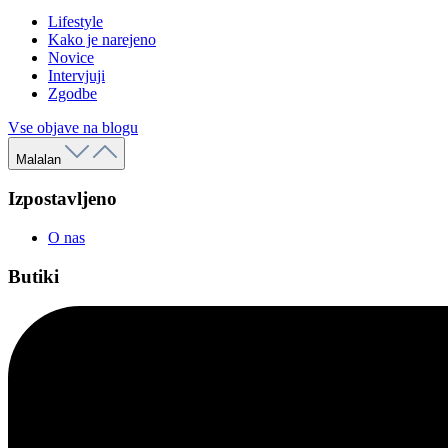
Lifestyle
Kako je narejeno
Novice
Intervjuji
Zgodbe
Vse objave na blogu
Malalan
Izpostavljeno
O nas
Butiki