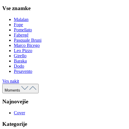
Vse znamke
Malalan
Fope
Pomellato
Fabergé
Pasquale Bruni
Marco Bicego
Leo Pizzo
Girello
Baraka
Dodo
Pesavento
Ves nakit
Moments
Najnovejše
Cover
Kategorije