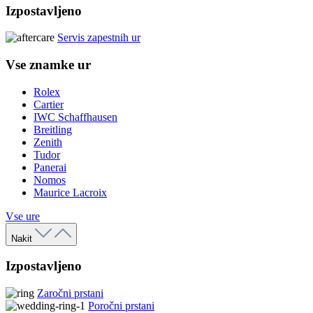
Izpostavljeno
Servis zapestnih ur
Vse znamke ur
Rolex
Cartier
IWC Schaffhausen
Breitling
Zenith
Tudor
Panerai
Nomos
Maurice Lacroix
Vse ure
Nakit
Izpostavljeno
Zaročni prstani
Poročni prstani