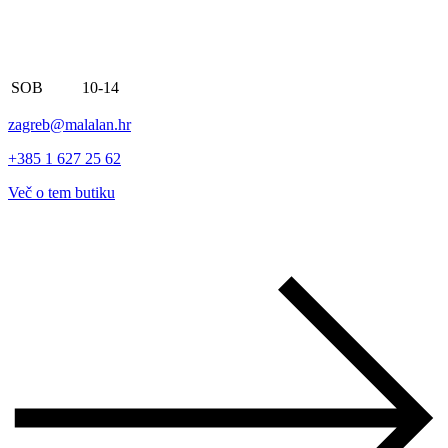
SOB
10-14
zagreb@malalan.hr
+385 1 627 25 62
Več o tem butiku