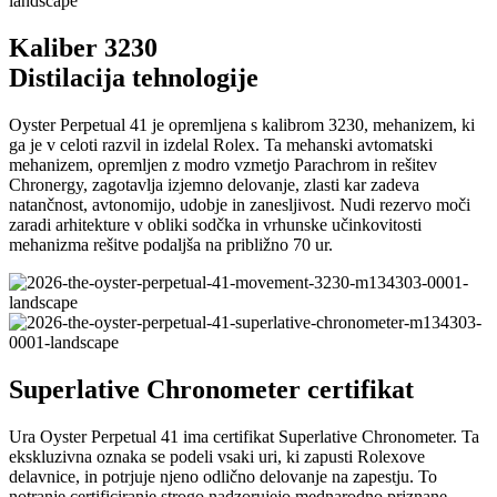
Kaliber 3230
Distilacija tehnologije
Oyster Perpetual 41 je opremljena s kalibrom 3230, mehanizem, ki
ga je v celoti razvil in izdelal Rolex. Ta mehanski avtomatski
mehanizem, opremljen z modro vzmetjo Parachrom in rešitev
Chronergy, zagotavlja izjemno delovanje, zlasti kar zadeva
natančnost, avtonomijo, udobje in zanesljivost. Nudi rezervo moči
zaradi arhitekture v obliki sodčka in vrhunske učinkovitosti
mehanizma rešitve podaljša na približno 70 ur.
Superlative Chronometer certifikat
Ura Oyster Perpetual 41 ima certifikat Superlative Chronometer. Ta
ekskluzivna oznaka se podeli vsaki uri, ki zapusti Rolexove
delavnice, in potrjuje njeno odlično delovanje na zapestju. To
notranje certificiranje strogo nadzorujejo mednarodno priznane,