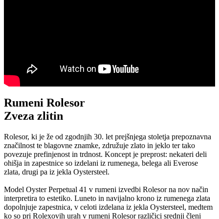
Rumeni Rolesor
Zveza zlitin
Rolesor, ki je že od zgodnjih 30. let prejšnjega stoletja prepoznavna
značilnost te blagovne znamke, združuje zlato in jeklo ter tako
povezuje prefinjenost in trdnost. Koncept je preprost: nekateri deli
ohišja in zapestnice so izdelani iz rumenega, belega ali Everose
zlata, drugi pa iz jekla Oystersteel.
Model Oyster Perpetual 41 v rumeni izvedbi Rolesor na nov način
interpretira to estetiko. Luneto in navijalno krono iz rumenega zlata
dopolnjuje zapestnica, v celoti izdelana iz jekla Oystersteel, medtem
ko so pri Rolexovih urah v rumeni Rolesor različici srednji členi