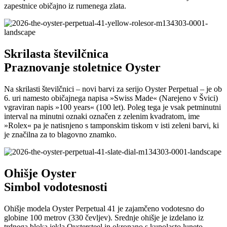
zapestnice običajno iz rumenega zlata.
Skrilasta številčnica
Praznovanje stoletnice Oyster
Na skrilasti številčnici – novi barvi za serijo Oyster Perpetual – je ob
6. uri namesto običajnega napisa »Swiss Made« (Narejeno v Švici)
vgraviran napis »100 years« (100 let). Poleg tega je vsak petminutni
interval na minutni oznaki označen z zelenim kvadratom, ime
»Rolex« pa je natisnjeno s tamponskim tiskom v isti zeleni barvi, ki
je značilna za to blagovno znamko.
Ohišje Oyster
Simbol vodotesnosti
Ohišje modela Oyster Perpetual 41 je zajamčeno vodotesno do
globine 100 metrov (330 čevljev). Srednje ohišje je izdelano iz
trdnega bloka jekla Oystersteel in okronano s kupolasto luneto.