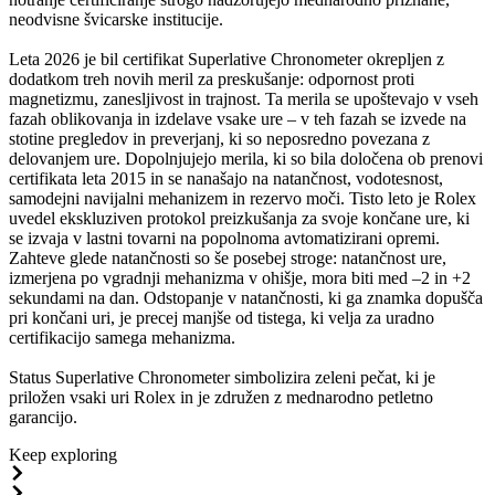
neodvisne švicarske institucije.
Leta 2026 je bil certifikat Superlative Chronometer okrepljen z
dodatkom treh novih meril za preskušanje: odpornost proti
magnetizmu, zanesljivost in trajnost. Ta merila se upoštevajo v vseh
fazah oblikovanja in izdelave vsake ure – v teh fazah se izvede na
stotine pregledov in preverjanj, ki so neposredno povezana z
delovanjem ure. Dopolnjujejo merila, ki so bila določena ob prenovi
certifikata leta 2015 in se nanašajo na natančnost, vodotesnost,
samodejni navijalni mehanizem in rezervo moči. Tisto leto je Rolex
uvedel ekskluziven protokol preizkušanja za svoje končane ure, ki
se izvaja v lastni tovarni na popolnoma avtomatizirani opremi.
Zahteve glede natančnosti so še posebej stroge: natančnost ure,
izmerjena po vgradnji mehanizma v ohišje, mora biti med –2 in +2
sekundami na dan. Odstopanje v natančnosti, ki ga znamka dopušča
pri končani uri, je precej manjše od tistega, ki velja za uradno
certifikacijo samega mehanizma.
Status Superlative Chronometer simbolizira zeleni pečat, ki je
priložen vsaki uri Rolex in je združen z mednarodno petletno
garancijo.
Keep exploring