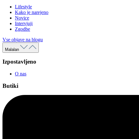
Lifestyle
Kako je narejeno
Novice
Intervjuji
Zgodbe
Vse objave na blogu
Malalan
Izpostavljeno
O nas
Butiki