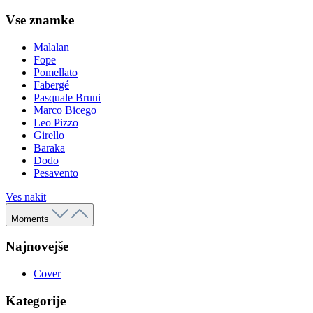
Vse znamke
Malalan
Fope
Pomellato
Fabergé
Pasquale Bruni
Marco Bicego
Leo Pizzo
Girello
Baraka
Dodo
Pesavento
Ves nakit
Moments
Najnovejše
Cover
Kategorije