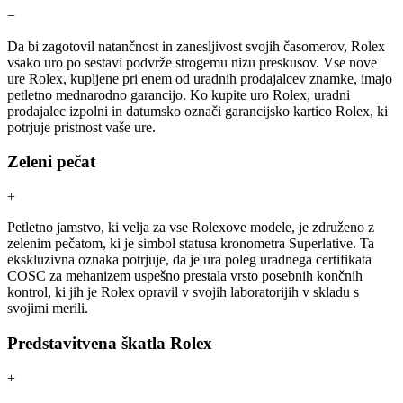
−
Da bi zagotovil natančnost in zanesljivost svojih časomerov, Rolex
vsako uro po sestavi podvrže strogemu nizu preskusov. Vse nove
ure Rolex, kupljene pri enem od uradnih prodajalcev znamke, imajo
petletno mednarodno garancijo. Ko kupite uro Rolex, uradni
prodajalec izpolni in datumsko označi garancijsko kartico Rolex, ki
potrjuje pristnost vaše ure.
Zeleni pečat
+
Petletno jamstvo, ki velja za vse Rolexove modele, je združeno z
zelenim pečatom, ki je simbol statusa kronometra Superlative. Ta
ekskluzivna oznaka potrjuje, da je ura poleg uradnega certifikata
COSC za mehanizem uspešno prestala vrsto posebnih končnih
kontrol, ki jih je Rolex opravil v svojih laboratorijih v skladu s
svojimi merili.
Predstavitvena škatla Rolex
+