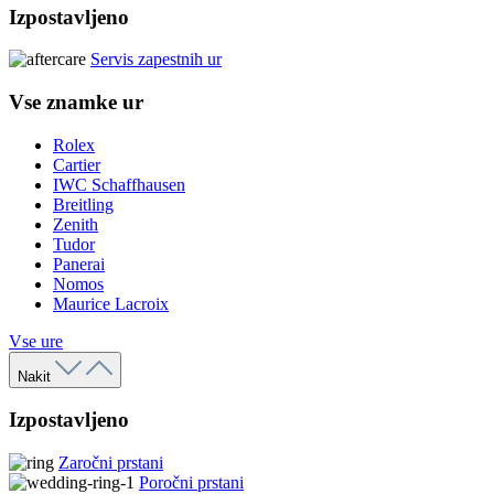
Izpostavljeno
Servis zapestnih ur
Vse znamke ur
Rolex
Cartier
IWC Schaffhausen
Breitling
Zenith
Tudor
Panerai
Nomos
Maurice Lacroix
Vse ure
Nakit
Izpostavljeno
Zaročni prstani
Poročni prstani