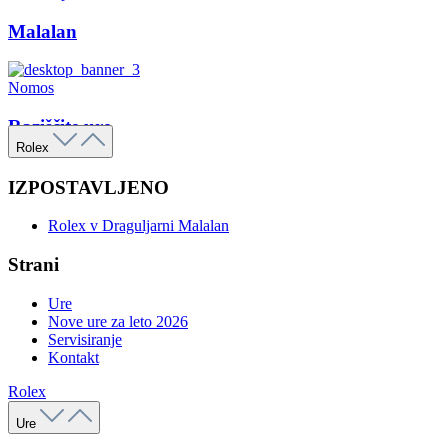
Malalan
Nomos
Raziščite ure
Rolex
IZPOSTAVLJENO
Rolex v Draguljarni Malalan
Strani
Ure
Nove ure za leto 2026
Servisiranje
Kontakt
Rolex
Ure