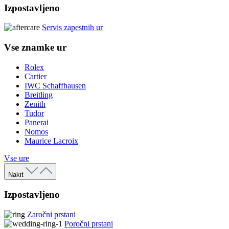
Izpostavljeno
Servis zapestnih ur
Vse znamke ur
Rolex
Cartier
IWC Schaffhausen
Breitling
Zenith
Tudor
Panerai
Nomos
Maurice Lacroix
Vse ure
Nakit
Izpostavljeno
Zaročni prstani
Poročni prstani