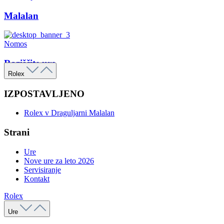
Malalan
Nomos
Raziščite ure
Rolex
IZPOSTAVLJENO
Rolex v Draguljarni Malalan
Strani
Ure
Nove ure za leto 2026
Servisiranje
Kontakt
Rolex
Ure