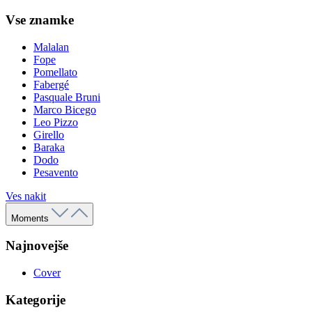
Vse znamke
Malalan
Fope
Pomellato
Fabergé
Pasquale Bruni
Marco Bicego
Leo Pizzo
Girello
Baraka
Dodo
Pesavento
Ves nakit
Moments
Najnovejše
Cover
Kategorije