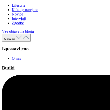
Lifestyle
Kako je narejeno
Novice
Intervjuji
Zgodbe
Vse objave na blogu
Malalan
Izpostavljeno
O nas
Butiki