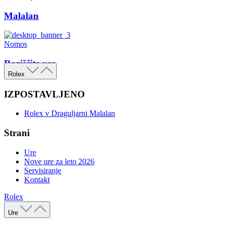
Malalan
Nomos
Raziščite ure
Rolex
IZPOSTAVLJENO
Rolex v Draguljarni Malalan
Strani
Ure
Nove ure za leto 2026
Servisiranje
Kontakt
Rolex
Ure