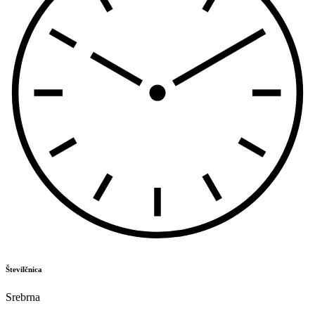
Številčnica
Srebrna