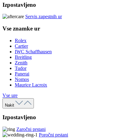
Izpostavljeno
Servis zapestnih ur
Vse znamke ur
Rolex
Cartier
IWC Schaffhausen
Breitling
Zenith
Tudor
Panerai
Nomos
Maurice Lacroix
Vse ure
Nakit
Izpostavljeno
Zaročni prstani
Poročni prstani