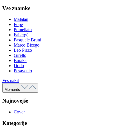
Vse znamke
Malalan
Fope
Pomellato
Fabergé
Pasquale Bruni
Marco Bicego
Leo Pizzo
Girello
Baraka
Dodo
Pesavento
Ves nakit
Moments
Najnovejše
Cover
Kategorije