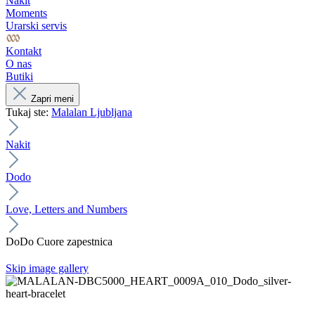
Nakit
Moments
Urarski servis
Kontakt
O nas
Butiki
Zapri meni
Tukaj ste:
Malalan Ljubljana
Nakit
Dodo
Love, Letters and Numbers
DoDo Cuore zapestnica
Skip image gallery