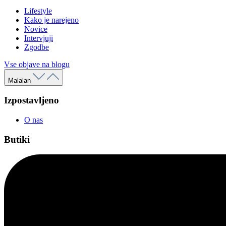
Lifestyle
Kako je narejeno
Novice
Intervjuji
Zgodbe
Vse objave na blogu
Malalan
Izpostavljeno
O nas
Butiki