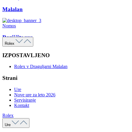
Malalan
Nomos
Raziščite ure
Rolex
IZPOSTAVLJENO
Rolex v Draguljarni Malalan
Strani
Ure
Nove ure za leto 2026
Servisiranje
Kontakt
Rolex
Ure