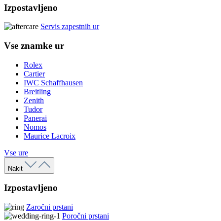
Izpostavljeno
Servis zapestnih ur
Vse znamke ur
Rolex
Cartier
IWC Schaffhausen
Breitling
Zenith
Tudor
Panerai
Nomos
Maurice Lacroix
Vse ure
Nakit
Izpostavljeno
Zaročni prstani
Poročni prstani