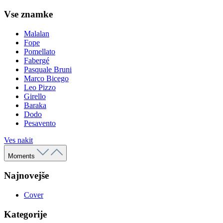
Vse znamke
Malalan
Fope
Pomellato
Fabergé
Pasquale Bruni
Marco Bicego
Leo Pizzo
Girello
Baraka
Dodo
Pesavento
Ves nakit
Moments
Najnovejše
Cover
Kategorije