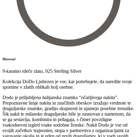
Material
9-karatno rdeče zlato
,
925 Sterling Silver
Kolekcija DoDo Ljubezen je vse, kar potrebujete, da naredite svoje
spomine v zlatih oblikah bolj osebne.
Dodo je priljubljena italijanska znamka “očarljivega nakita”.
Prepoznavne linije nakita in značilnih obeskov izražajo vrednote te
draguljarske znamke, gradijo skupnosti in ujamejo posebne trenutke.
Šik nakit te milanske draguljarske hiše je zasnovan z namenom, da
se ga sestavlja, kombinira in prilagaja, s čimer povzdigne
vsakodnevni izgled vsake sodobne ženske. Nakit Dodo je vse od
svojih začetkov trajnosten, stopa v partnerstva z organizacijami za
varovanje okolja in je eden od prvih draguljarjev, ki v vseh svojih