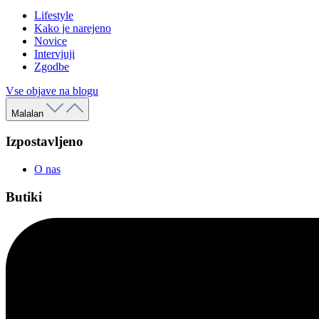
Lifestyle
Kako je narejeno
Novice
Intervjuji
Zgodbe
Vse objave na blogu
Malalan
Izpostavljeno
O nas
Butiki