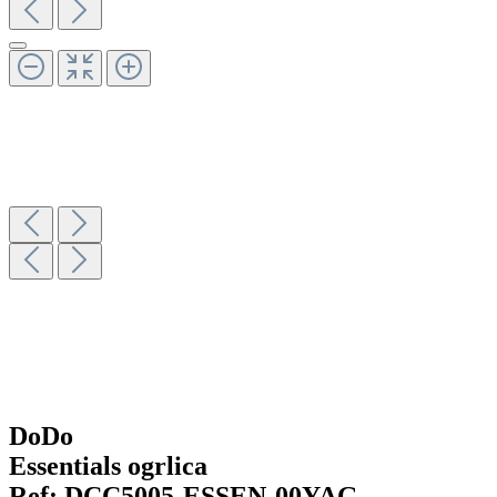
DoDo
Essentials ogrlica
Ref:
DCC5005-ESSEN-00YAG