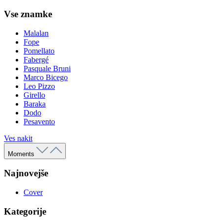
Vse znamke
Malalan
Fope
Pomellato
Fabergé
Pasquale Bruni
Marco Bicego
Leo Pizzo
Girello
Baraka
Dodo
Pesavento
Ves nakit
Moments
Najnovejše
Cover
Kategorije