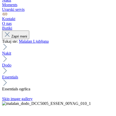
Nakit
Moments
Urarski servis
Kontakt
O nas
Butiki
Zapri meni
Tukaj ste:
Malalan Ljubljana
Nakit
Dodo
Essentials
Essentials ogrlica
Skip image gallery