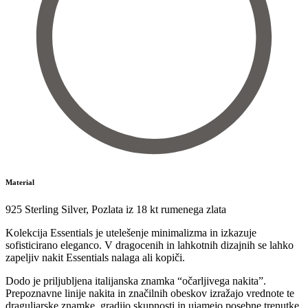
Material
925 Sterling Silver
,
Pozlata iz 18 kt rumenega zlata
Kolekcija Essentials je utelešenje minimalizma in izkazuje
sofisticirano eleganco. V dragocenih in lahkotnih dizajnih se lahko
zapeljiv nakit Essentials nalaga ali kopiči.
Dodo je priljubljena italijanska znamka “očarljivega nakita”.
Prepoznavne linije nakita in značilnih obeskov izražajo vrednote te
draguljarske znamke, gradijo skupnosti in ujamejo posebne trenutke.