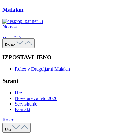
Malalan
Nomos
Raziščite ure
Rolex
IZPOSTAVLJENO
Rolex v Draguljarni Malalan
Strani
Ure
Nove ure za leto 2026
Servisiranje
Kontakt
Rolex
Ure