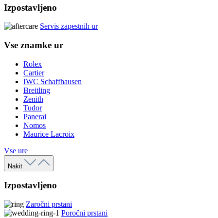
Izpostavljeno
Servis zapestnih ur
Vse znamke ur
Rolex
Cartier
IWC Schaffhausen
Breitling
Zenith
Tudor
Panerai
Nomos
Maurice Lacroix
Vse ure
Nakit
Izpostavljeno
Zaročni prstani
Poročni prstani