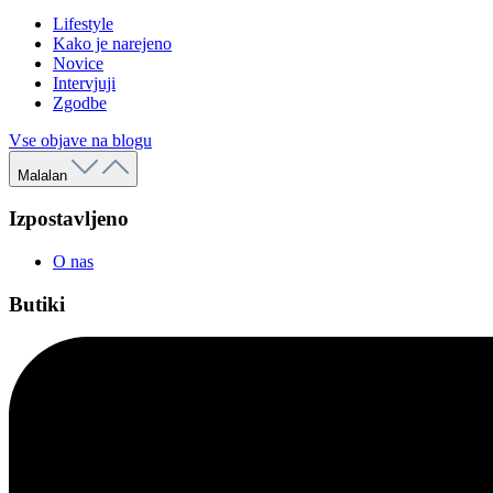
Lifestyle
Kako je narejeno
Novice
Intervjuji
Zgodbe
Vse objave na blogu
Malalan
Izpostavljeno
O nas
Butiki