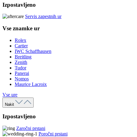
Izpostavljeno
Servis zapestnih ur
Vse znamke ur
Rolex
Cartier
IWC Schaffhausen
Breitling
Zenith
Tudor
Panerai
Nomos
Maurice Lacroix
Vse ure
Nakit
Izpostavljeno
Zaročni prstani
Poročni prstani