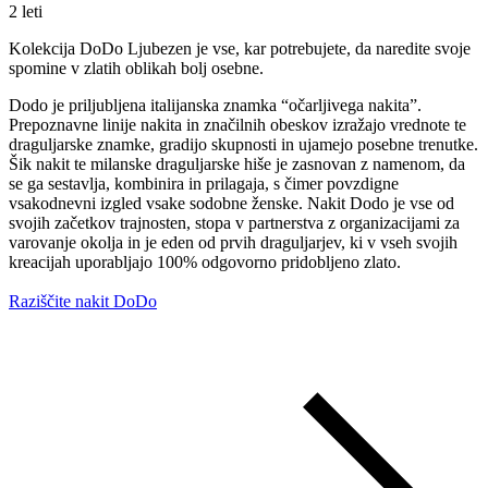
2 leti
Kolekcija DoDo Ljubezen je vse, kar potrebujete, da naredite svoje
spomine v zlatih oblikah bolj osebne.
Dodo je priljubljena italijanska znamka “očarljivega nakita”.
Prepoznavne linije nakita in značilnih obeskov izražajo vrednote te
draguljarske znamke, gradijo skupnosti in ujamejo posebne trenutke.
Šik nakit te milanske draguljarske hiše je zasnovan z namenom, da
se ga sestavlja, kombinira in prilagaja, s čimer povzdigne
vsakodnevni izgled vsake sodobne ženske. Nakit Dodo je vse od
svojih začetkov trajnosten, stopa v partnerstva z organizacijami za
varovanje okolja in je eden od prvih draguljarjev, ki v vseh svojih
kreacijah uporabljajo 100% odgovorno pridobljeno zlato.
Raziščite nakit DoDo