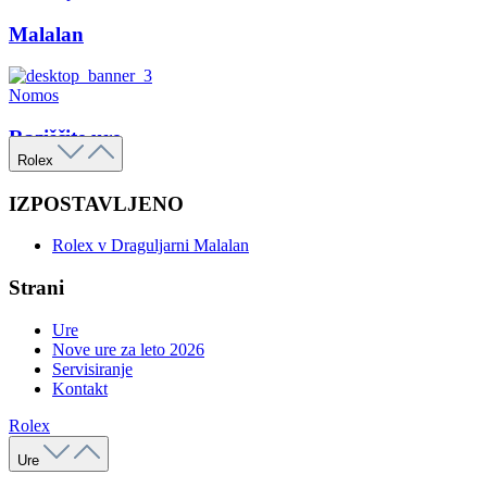
Malalan
Nomos
Raziščite ure
Rolex
IZPOSTAVLJENO
Rolex v Draguljarni Malalan
Strani
Ure
Nove ure za leto 2026
Servisiranje
Kontakt
Rolex
Ure