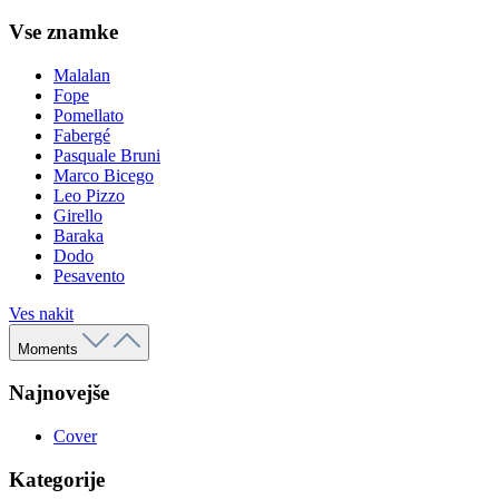
Vse znamke
Malalan
Fope
Pomellato
Fabergé
Pasquale Bruni
Marco Bicego
Leo Pizzo
Girello
Baraka
Dodo
Pesavento
Ves nakit
Moments
Najnovejše
Cover
Kategorije