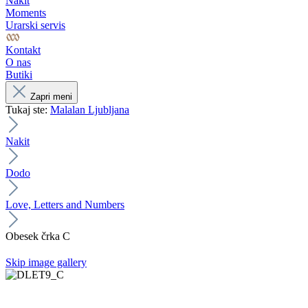
Nakit
Moments
Urarski servis
Kontakt
O nas
Butiki
Zapri meni
Tukaj ste:
Malalan Ljubljana
Nakit
Dodo
Love, Letters and Numbers
Obesek črka C
Skip image gallery