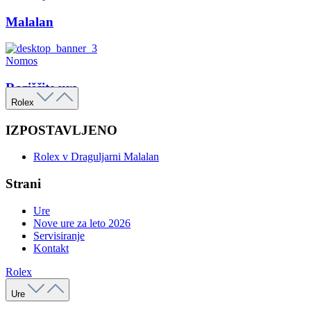
Malalan
Nomos
Raziščite ure
Rolex
IZPOSTAVLJENO
Rolex v Draguljarni Malalan
Strani
Ure
Nove ure za leto 2026
Servisiranje
Kontakt
Rolex
Ure