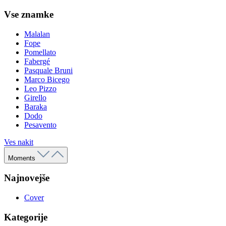
Vse znamke
Malalan
Fope
Pomellato
Fabergé
Pasquale Bruni
Marco Bicego
Leo Pizzo
Girello
Baraka
Dodo
Pesavento
Ves nakit
Moments
Najnovejše
Cover
Kategorije