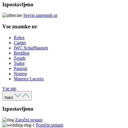
Izpostavljeno
Servis zapestnih ur
Vse znamke ur
Rolex
Cartier
IWC Schaffhausen
Breitling
Zenith
Tudor
Panerai
Nomos
Maurice Lacroix
Vse ure
Nakit
Izpostavljeno
Zaročni prstani
Poročni prstani