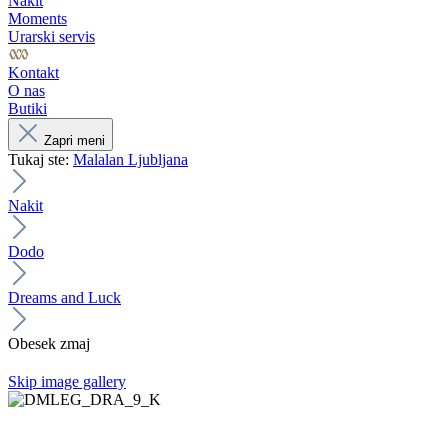
Nakit
Moments
Urarski servis
Kontakt
O nas
Butiki
Zapri meni
Tukaj ste:
Malalan Ljubljana
Nakit
Dodo
Dreams and Luck
Obesek zmaj
Skip image gallery