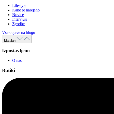
Lifestyle
Kako je narejeno
Novice
Intervjuji
Zgodbe
Vse objave na blogu
Malalan
Izpostavljeno
O nas
Butiki