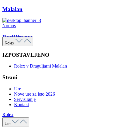
Malalan
Nomos
Raziščite ure
Rolex
IZPOSTAVLJENO
Rolex v Draguljarni Malalan
Strani
Ure
Nove ure za leto 2026
Servisiranje
Kontakt
Rolex
Ure