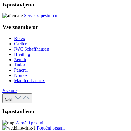
Izpostavljeno
Servis zapestnih ur
Vse znamke ur
Rolex
Cartier
IWC Schaffhausen
Breitling
Zenith
Tudor
Panerai
Nomos
Maurice Lacroix
Vse ure
Nakit
Izpostavljeno
Zaročni prstani
Poročni prstani