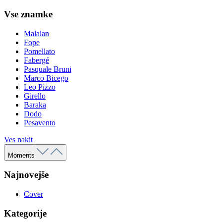
Vse znamke
Malalan
Fope
Pomellato
Fabergé
Pasquale Bruni
Marco Bicego
Leo Pizzo
Girello
Baraka
Dodo
Pesavento
Ves nakit
Moments
Najnovejše
Cover
Kategorije