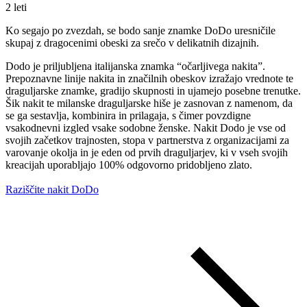
2 leti
Ko segajo po zvezdah, se bodo sanje znamke DoDo uresničile
skupaj z dragocenimi obeski za srečo v delikatnih dizajnih.
Dodo je priljubljena italijanska znamka “očarljivega nakita”.
Prepoznavne linije nakita in značilnih obeskov izražajo vrednote te
draguljarske znamke, gradijo skupnosti in ujamejo posebne trenutke.
Šik nakit te milanske draguljarske hiše je zasnovan z namenom, da
se ga sestavlja, kombinira in prilagaja, s čimer povzdigne
vsakodnevni izgled vsake sodobne ženske. Nakit Dodo je vse od
svojih začetkov trajnosten, stopa v partnerstva z organizacijami za
varovanje okolja in je eden od prvih draguljarjev, ki v vseh svojih
kreacijah uporabljajo 100% odgovorno pridobljeno zlato.
Raziščite nakit DoDo