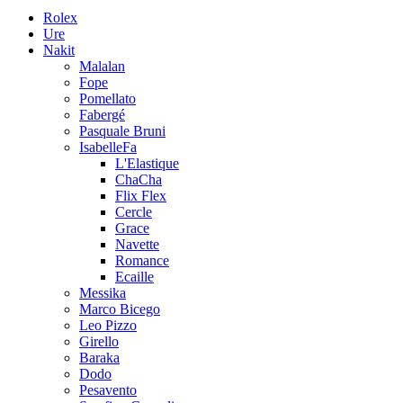
Rolex
Ure
Nakit
Malalan
Fope
Pomellato
Fabergé
Pasquale Bruni
IsabelleFa
L'Elastique
ChaCha
Flix Flex
Cercle
Grace
Navette
Romance
Ecaille
Messika
Marco Bicego
Leo Pizzo
Girello
Baraka
Dodo
Pesavento