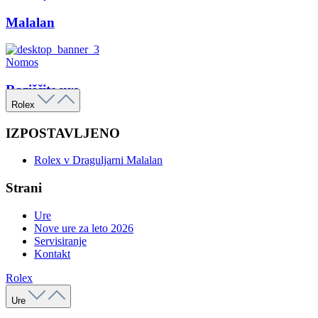
Malalan
Nomos
Raziščite ure
Rolex
IZPOSTAVLJENO
Rolex v Draguljarni Malalan
Strani
Ure
Nove ure za leto 2026
Servisiranje
Kontakt
Rolex
Ure