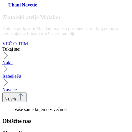
Uhani Navette
Zlatarski atelje Malalan
Nakit s podpisom Malalan ima tisti poseben šarm, ki ga mnogi
povezujejo z bogato družinsko tradicijo.
VEČ O TEM
Tukaj ste:
Nakit
IsabelleFa
Navette
Na vrh
Vaše sanje kujemo v večnost.
Obiščite nas