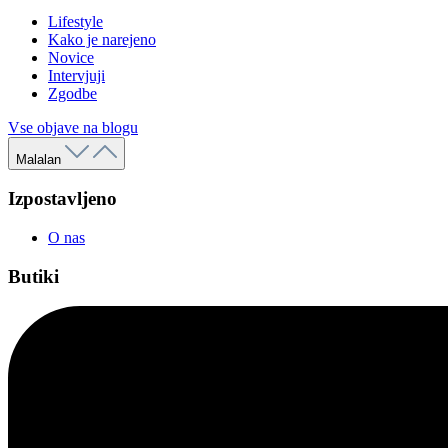
Lifestyle
Kako je narejeno
Novice
Intervjuji
Zgodbe
Vse objave na blogu
Malalan
Izpostavljeno
O nas
Butiki