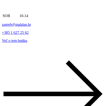
SOB
10-14
zagreb@malalan.hr
+385 1 627 25 62
Več o tem butiku