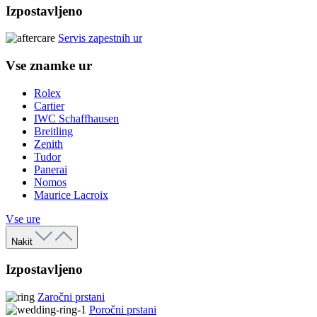
Izpostavljeno
Servis zapestnih ur
Vse znamke ur
Rolex
Cartier
IWC Schaffhausen
Breitling
Zenith
Tudor
Panerai
Nomos
Maurice Lacroix
Vse ure
Nakit
Izpostavljeno
Zaročni prstani
Poročni prstani