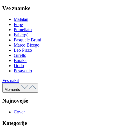
Vse znamke
Malalan
Fope
Pomellato
Fabergé
Pasquale Bruni
Marco Bicego
Leo Pizzo
Girello
Baraka
Dodo
Pesavento
Ves nakit
Moments
Najnovejše
Cover
Kategorije