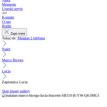
Nakit
Moments
Urarski servis
Kontakt
O nas
Butiki
Zapri meni
Tukaj ste:
Malalan Ljubljana
Nakit
Marco Bicego
Lucia
Zapestnica Lucia
Skip image gallery