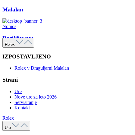
Malalan
Nomos
Raziščite ure
Rolex
IZPOSTAVLJENO
Rolex v Draguljarni Malalan
Strani
Ure
Nove ure za leto 2026
Servisiranje
Kontakt
Rolex
Ure