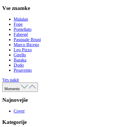
Vse znamke
Malalan
Fope
Pomellato
Fabergé
Pasquale Bruni
Marco Bicego
Leo Pizzo
Girello
Baraka
Dodo
Pesavento
Ves nakit
Moments
Najnovejše
Cover
Kategorije