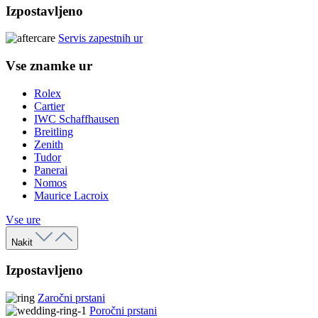
Izpostavljeno
Servis zapestnih ur
Vse znamke ur
Rolex
Cartier
IWC Schaffhausen
Breitling
Zenith
Tudor
Panerai
Nomos
Maurice Lacroix
Vse ure
Nakit
Izpostavljeno
Zaročni prstani
Poročni prstani