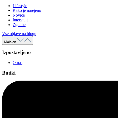
Lifestyle
Kako je narejeno
Novice
Intervjuji
Zgodbe
Vse objave na blogu
Malalan
Izpostavljeno
O nas
Butiki