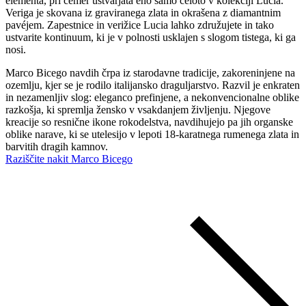
elementa, pri čemer ustvarjata eno samo celoto v kolekciji Lucia.
Veriga je skovana iz graviranega zlata in okrašena z diamantnim
pavéjem. Zapestnice in verižice Lucia lahko združujete in tako
ustvarite kontinuum, ki je v polnosti usklajen s slogom tistega, ki ga
nosi.
Marco Bicego navdih črpa iz starodavne tradicije, zakoreninjene na
ozemlju, kjer se je rodilo italijansko draguljarstvo. Razvil je enkraten
in nezamenljiv slog: eleganco prefinjene, a nekonvencionalne oblike
razkošja, ki spremlja žensko v vsakdanjem življenju. Njegove
kreacije so resnične ikone rokodelstva, navdihujejo pa jih organske
oblike narave, ki se utelesijo v lepoti 18-karatnega rumenega zlata in
barvitih dragih kamnov.
Raziščite nakit Marco Bicego