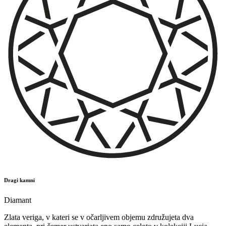
Dragi kamni
Diamant
Zlata veriga, v kateri se v očarljivem objemu združujeta dva