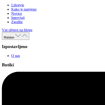
Lifestyle
Kako je narejeno
Novice
Intervjuji
Zgodbe
Vse objave na blogu
Malalan
Izpostavljeno
O nas
Butiki