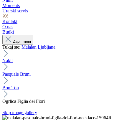
Nakit
Moments
Urarski servis
Kontakt
O nas
Butiki
Zapri meni
Tukaj ste:
Malalan Ljubljana
Nakit
Pasquale Bruni
Bon Ton
Ogrlica Figlia dei Fiori
Skip image gallery