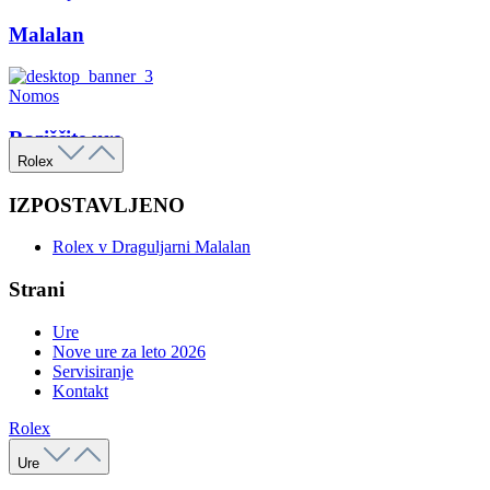
Malalan
Nomos
Raziščite ure
Rolex
IZPOSTAVLJENO
Rolex v Draguljarni Malalan
Strani
Ure
Nove ure za leto 2026
Servisiranje
Kontakt
Rolex
Ure