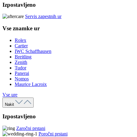
Izpostavljeno
Servis zapestnih ur
Vse znamke ur
Rolex
Cartier
IWC Schaffhausen
Breitling
Zenith
Tudor
Panerai
Nomos
Maurice Lacroix
Vse ure
Nakit
Izpostavljeno
Zaročni prstani
Poročni prstani