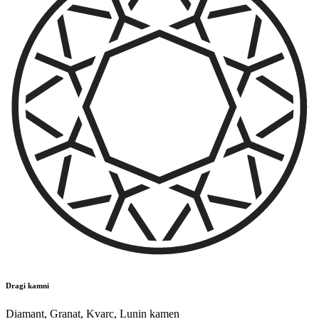
Dragi kamni
Diamant
,
Granat
,
Kvarc
,
Lunin kamen