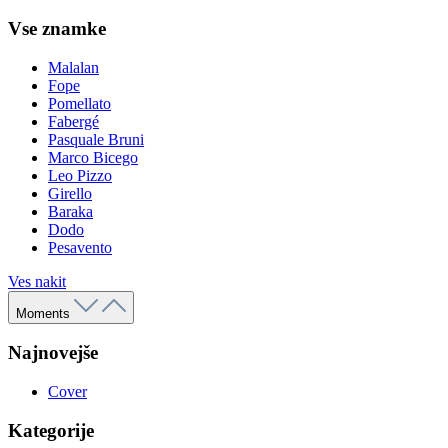
Vse znamke
Malalan
Fope
Pomellato
Fabergé
Pasquale Bruni
Marco Bicego
Leo Pizzo
Girello
Baraka
Dodo
Pesavento
Ves nakit
Moments
Najnovejše
Cover
Kategorije