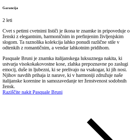
Garancija
2 leti
Cvet s petimi cvetnimi lističi je ikona te znamke in pripoveduje o
ženski z elegantnim, harmoničnim in prefinjenim življenjskim
slogom. Ta raznolika kolekcija lahko ponudi različne stile v
odtenkih z romantičnim, a vendar lahkotnim pridihom.
Pasquale Bruni je znamka italijanskega luksuznega nakita, ki
ustvarja visokokakovostne kose, zlahka prepoznavne po zaslugi
emocij, duše in ljubezni, ki se prelivajo na vsakogar, ki jih nosi.
Njihov navdih prihaja iz narave, ki v harmoniji združuje naše
italijanske korenine in samozavedanje ter ženstvenost sodobnih
žensk.
Raziščite nakit Pasquale Bruni