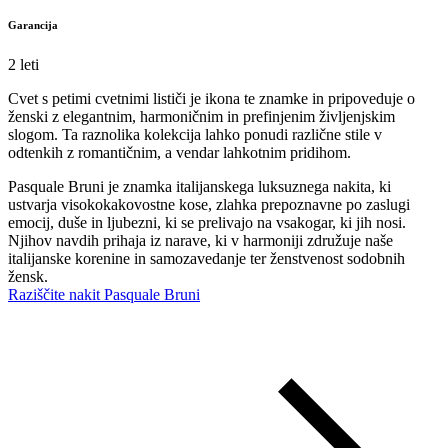
Garancija
2 leti
Cvet s petimi cvetnimi lističi je ikona te znamke in pripoveduje o
ženski z elegantnim, harmoničnim in prefinjenim življenjskim
slogom. Ta raznolika kolekcija lahko ponudi različne stile v
odtenkih z romantičnim, a vendar lahkotnim pridihom.
Pasquale Bruni je znamka italijanskega luksuznega nakita, ki
ustvarja visokokakovostne kose, zlahka prepoznavne po zaslugi
emocij, duše in ljubezni, ki se prelivajo na vsakogar, ki jih nosi.
Njihov navdih prihaja iz narave, ki v harmoniji združuje naše
italijanske korenine in samozavedanje ter ženstvenost sodobnih
žensk.
Raziščite nakit Pasquale Bruni