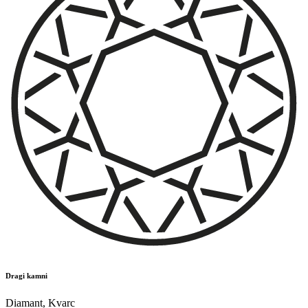
Dragi kamni
Diamant
,
Kvarc