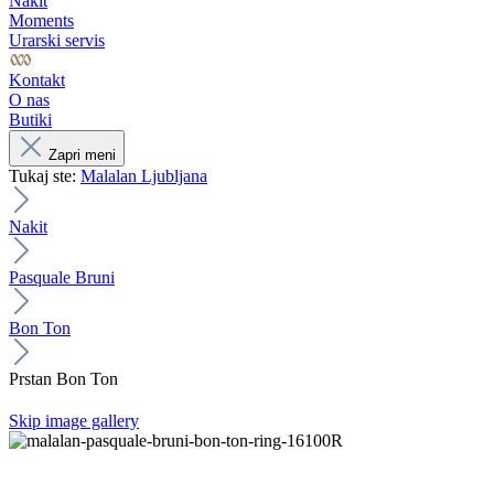
Nakit
Moments
Urarski servis
Kontakt
O nas
Butiki
Zapri meni
Tukaj ste:
Malalan Ljubljana
Nakit
Pasquale Bruni
Bon Ton
Prstan Bon Ton
Skip image gallery