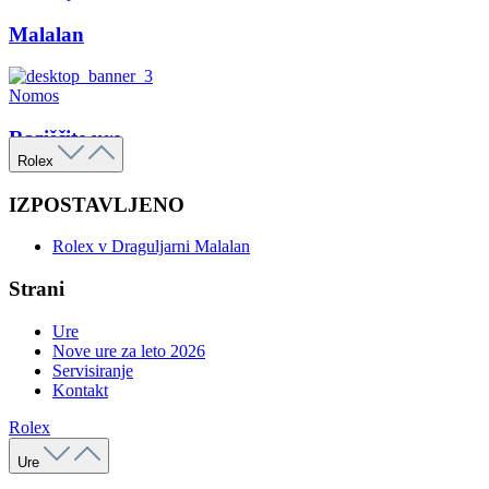
Malalan
Nomos
Raziščite ure
Rolex
IZPOSTAVLJENO
Rolex v Draguljarni Malalan
Strani
Ure
Nove ure za leto 2026
Servisiranje
Kontakt
Rolex
Ure