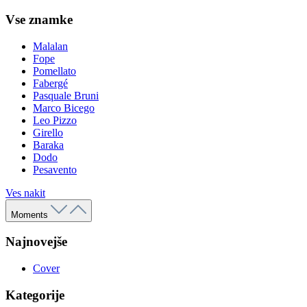
Vse znamke
Malalan
Fope
Pomellato
Fabergé
Pasquale Bruni
Marco Bicego
Leo Pizzo
Girello
Baraka
Dodo
Pesavento
Ves nakit
Moments
Najnovejše
Cover
Kategorije