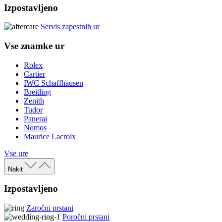
Izpostavljeno
Servis zapestnih ur
Vse znamke ur
Rolex
Cartier
IWC Schaffhausen
Breitling
Zenith
Tudor
Panerai
Nomos
Maurice Lacroix
Vse ure
Nakit
Izpostavljeno
Zaročni prstani
Poročni prstani