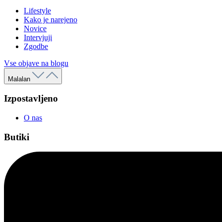
Lifestyle
Kako je narejeno
Novice
Intervjuji
Zgodbe
Vse objave na blogu
Malalan
Izpostavljeno
O nas
Butiki