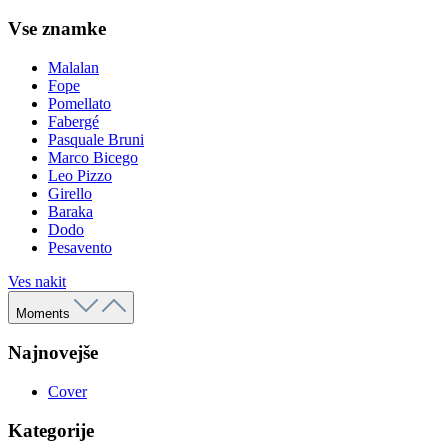
Vse znamke
Malalan
Fope
Pomellato
Fabergé
Pasquale Bruni
Marco Bicego
Leo Pizzo
Girello
Baraka
Dodo
Pesavento
Ves nakit
Moments
Najnovejše
Cover
Kategorije