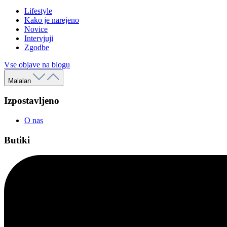
Lifestyle
Kako je narejeno
Novice
Intervjuji
Zgodbe
Vse objave na blogu
Malalan
Izpostavljeno
O nas
Butiki