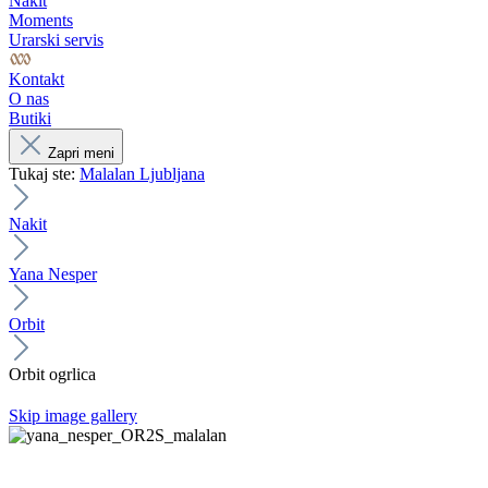
Nakit
Moments
Urarski servis
Kontakt
O nas
Butiki
Zapri meni
Tukaj ste:
Malalan Ljubljana
Nakit
Yana Nesper
Orbit
Orbit ogrlica
Skip image gallery