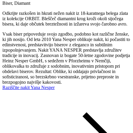
Biser
,
Diamant
Odkrijte razkošen in hkrati nežen nakit iz 18-karatnega belega zlata
iz kolekcije ORBIT. Bleščeč diamantni krog kroži okoli sijočega
bisera, ki daje občutek breztežnosti in izžareva svojo čarobno avro.
Vsak biser pripoveduje svojo zgodbo, podobno kot različne ženske,
ki jih nosijo. Od leta 2010 Yana Nesper oblikuje nakit, ki počastiti to
edinstvenost, predstavitvijo biserov z eleganco in subtilnim
izpopolnjevanjem. Nakit YANA NESPER predstavlja združitev
tradicije in inovacij. Zasnovan iz bogate 50-letne zgodovine podjetja
Heinz Nesper GmbH, s sedežem v Pforzheimu v Nemčiji,
oblikovalka to združuje z sodobnim, inovativnim pristopom pri
obdelavi biserov. Rezultat: Oblike, ki oddajajo privlačnost in
sofisticiranost, so brezskrbno vsestranske, prijetno preproste in
brezpogojno najvišje kakovosti.
Raziščite nakit Yana Nesper