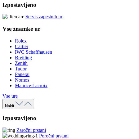
Izpostavljeno
Servis zapestnih ur
Vse znamke ur
Rolex
Cartier
IWC Schaffhausen
Breitling
Zenith
Tudor
Panerai
Nomos
Maurice Lacroix
Vse ure
Nakit
Izpostavljeno
Zaročni prstani
Poročni prstani