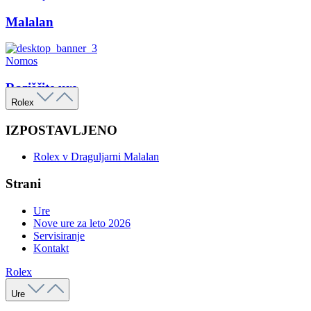
Malalan
Nomos
Raziščite ure
Rolex
IZPOSTAVLJENO
Rolex v Draguljarni Malalan
Strani
Ure
Nove ure za leto 2026
Servisiranje
Kontakt
Rolex
Ure