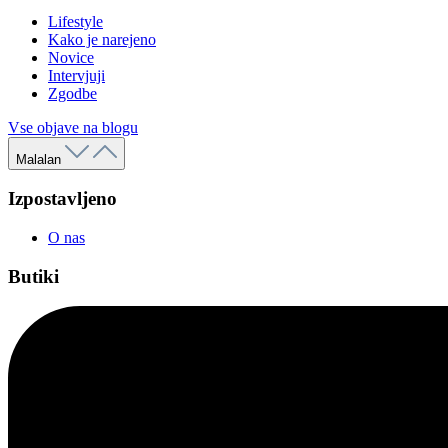
Lifestyle
Kako je narejeno
Novice
Intervjuji
Zgodbe
Vse objave na blogu
Malalan
Izpostavljeno
O nas
Butiki