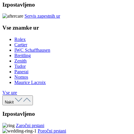
Izpostavljeno
Servis zapestnih ur
Vse znamke ur
Rolex
Cartier
IWC Schaffhausen
Breitling
Zenith
Tudor
Panerai
Nomos
Maurice Lacroix
Vse ure
Nakit
Izpostavljeno
Zaročni prstani
Poročni prstani