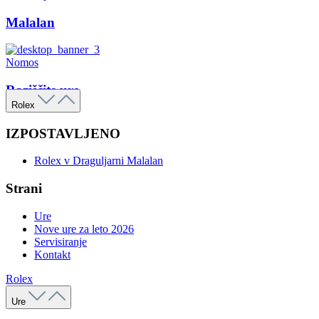
Malalan
Nomos
Raziščite ure
Rolex
IZPOSTAVLJENO
Rolex v Draguljarni Malalan
Strani
Ure
Nove ure za leto 2026
Servisiranje
Kontakt
Rolex
Ure