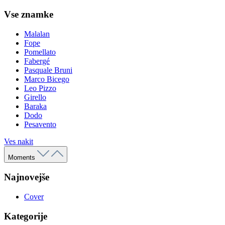
Vse znamke
Malalan
Fope
Pomellato
Fabergé
Pasquale Bruni
Marco Bicego
Leo Pizzo
Girello
Baraka
Dodo
Pesavento
Ves nakit
Moments
Najnovejše
Cover
Kategorije