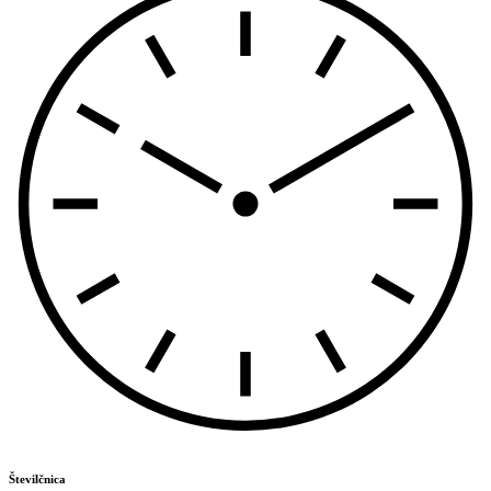
Številčnica