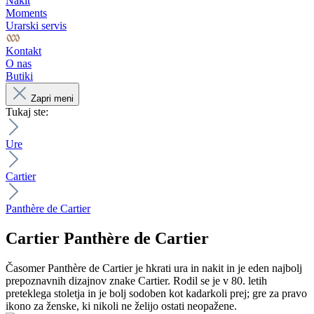
Nakit
Moments
Urarski servis
Kontakt
O nas
Butiki
Zapri meni
Tukaj ste:
Ure
Cartier
Panthère de Cartier
Cartier
Panthère de Cartier
Časomer Panthère de Cartier je hkrati ura in nakit in je eden najbolj
prepoznavnih dizajnov znake Cartier. Rodil se je v 80. letih
preteklega stoletja in je bolj sodoben kot kadarkoli prej; gre za pravo
ikono za ženske, ki nikoli ne želijo ostati neopažene.