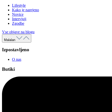
Lifestyle
Kako je narejeno
Novice
Intervjuji
Zgodbe
Vse objave na blogu
Malalan
Izpostavljeno
O nas
Butiki