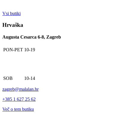
Vsi butiki
Hrvaška
Augusta Cesarca 6-8, Zagreb
PON-PET
10-19
SOB
10-14
zagreb@malalan.hr
+385 1 627 25 62
Več o tem butiku