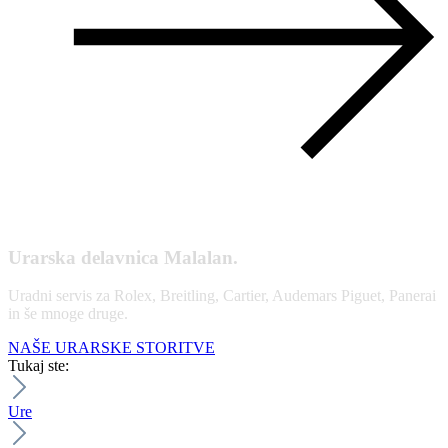
Urarska delavnica Malalan.
Uradni servis za Rolex, Breitling, Cartier, Audemars Piguet, Panerai
in še mnoge druge.
NAŠE URARSKE STORITVE
Tukaj ste:
Ure