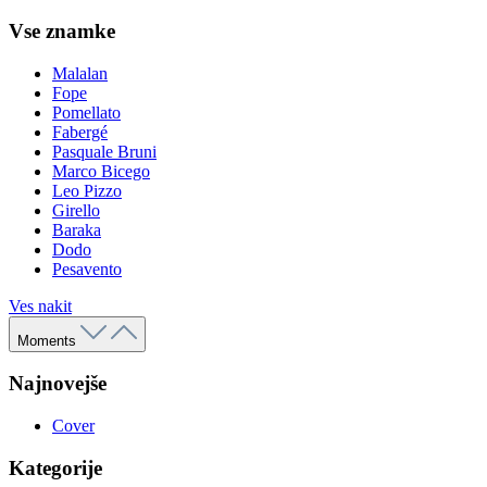
Vse znamke
Malalan
Fope
Pomellato
Fabergé
Pasquale Bruni
Marco Bicego
Leo Pizzo
Girello
Baraka
Dodo
Pesavento
Ves nakit
Moments
Najnovejše
Cover
Kategorije