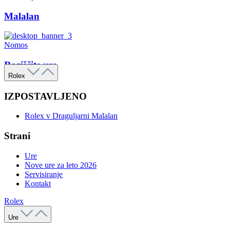
Malalan
Nomos
Raziščite ure
Rolex
IZPOSTAVLJENO
Rolex v Draguljarni Malalan
Strani
Ure
Nove ure za leto 2026
Servisiranje
Kontakt
Rolex
Ure