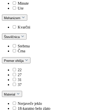
Minute
Ure
Mehanizem
Kvarčni
Številčnica
Srebrna
Črna
Premer ohišja
22
27
31
37
Material
Nerjaveče jeklo
18-karatno belo zlato