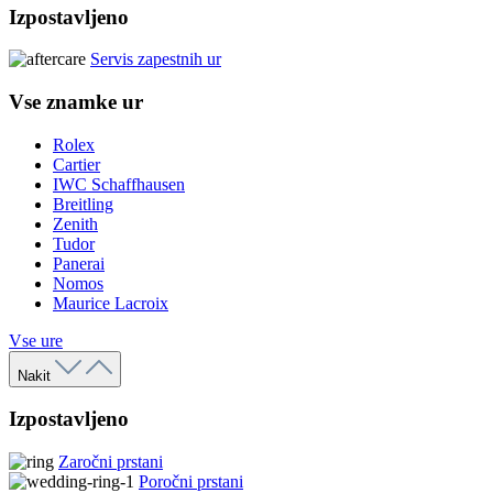
Izpostavljeno
Servis zapestnih ur
Vse znamke ur
Rolex
Cartier
IWC Schaffhausen
Breitling
Zenith
Tudor
Panerai
Nomos
Maurice Lacroix
Vse ure
Nakit
Izpostavljeno
Zaročni prstani
Poročni prstani