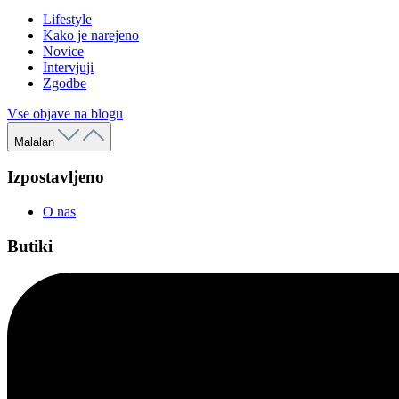
Lifestyle
Kako je narejeno
Novice
Intervjuji
Zgodbe
Vse objave na blogu
Malalan
Izpostavljeno
O nas
Butiki