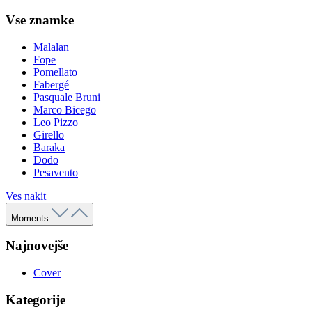
Vse znamke
Malalan
Fope
Pomellato
Fabergé
Pasquale Bruni
Marco Bicego
Leo Pizzo
Girello
Baraka
Dodo
Pesavento
Ves nakit
Moments
Najnovejše
Cover
Kategorije