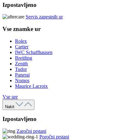
Izpostavljeno
Servis zapestnih ur
Vse znamke ur
Rolex
Cartier
IWC Schaffhausen
Breitling
Zenith
Tudor
Panerai
Nomos
Maurice Lacroix
Vse ure
Nakit
Izpostavljeno
Zaročni prstani
Poročni prstani