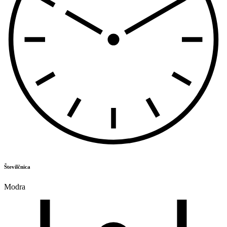
Številčnica
Modra