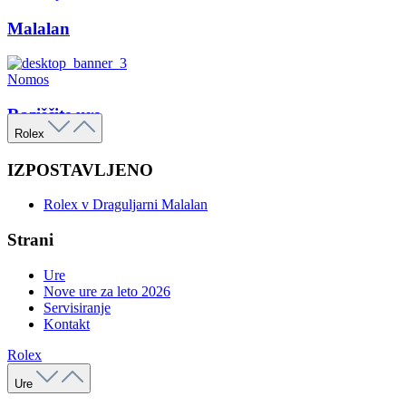
Malalan
Nomos
Raziščite ure
Rolex
IZPOSTAVLJENO
Rolex v Draguljarni Malalan
Strani
Ure
Nove ure za leto 2026
Servisiranje
Kontakt
Rolex
Ure