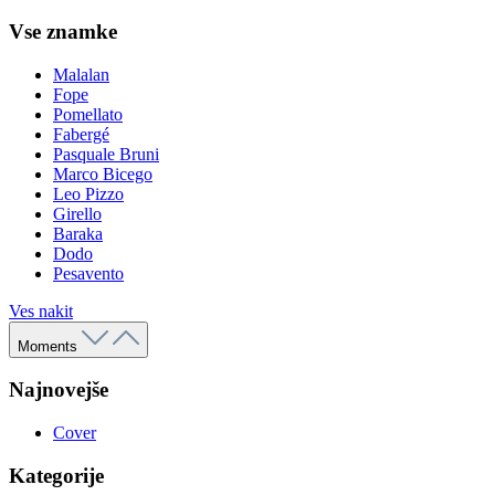
Vse znamke
Malalan
Fope
Pomellato
Fabergé
Pasquale Bruni
Marco Bicego
Leo Pizzo
Girello
Baraka
Dodo
Pesavento
Ves nakit
Moments
Najnovejše
Cover
Kategorije