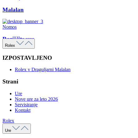
Malalan
Nomos
Raziščite ure
Rolex
IZPOSTAVLJENO
Rolex v Draguljarni Malalan
Strani
Ure
Nove ure za leto 2026
Servisiranje
Kontakt
Rolex
Ure