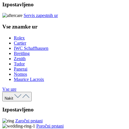
Izpostavljeno
Servis zapestnih ur
Vse znamke ur
Rolex
Cartier
IWC Schaffhausen
Breitling
Zenith
Tudor
Panerai
Nomos
Maurice Lacroix
Vse ure
Nakit
Izpostavljeno
Zaročni prstani
Poročni prstani