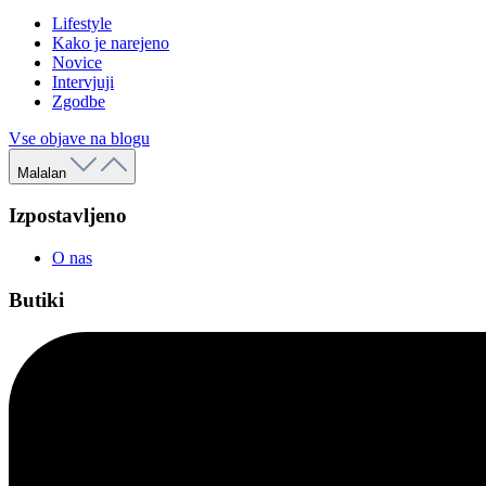
Lifestyle
Kako je narejeno
Novice
Intervjuji
Zgodbe
Vse objave na blogu
Malalan
Izpostavljeno
O nas
Butiki