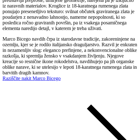
predstavlja preproste, umirjene geometrije, narejena pa je izključno
iz naravnih materialov. Kroglice iz 18-karatnega rumenega zlata
ponujajo presenetljivo teksturo: svilnat občutek graviranega zlata je
poudarjen z nenavadno lahnostjo, namerne nepopolnosti, ki so
posledica ročno graviranih površin, pa iz vsakega posamičnega
elementa naredijo detajl, v katerem je treba uživati.
Marco Bicego navdih črpa iz starodavne tradicije, zakoreninjene na
ozemlju, kjer se je rodilo italijansko draguljarstvo. Razvil je enkraten
in nezamenljiv slog: eleganco prefinjene, a nekonvencionalne oblike
razkošja, ki spremlja žensko v vsakdanjem življenju. Njegove
kreacije so resnične ikone rokodelstva, navdihujejo pa jih organske
oblike narave, ki se utelesijo v lepoti 18-karatnega rumenega zlata in
barvitih dragih kamnov.
Raziščite nakit Marco Bicego