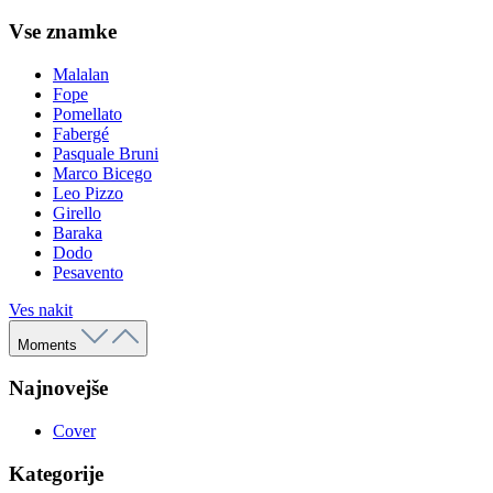
Vse znamke
Malalan
Fope
Pomellato
Fabergé
Pasquale Bruni
Marco Bicego
Leo Pizzo
Girello
Baraka
Dodo
Pesavento
Ves nakit
Moments
Najnovejše
Cover
Kategorije