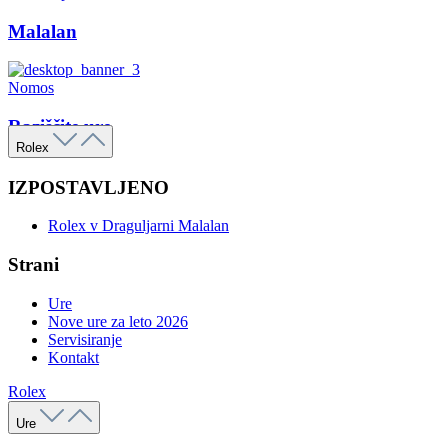
Malalan
Nomos
Raziščite ure
Rolex
IZPOSTAVLJENO
Rolex v Draguljarni Malalan
Strani
Ure
Nove ure za leto 2026
Servisiranje
Kontakt
Rolex
Ure