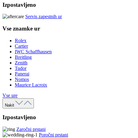
Izpostavljeno
Servis zapestnih ur
Vse znamke ur
Rolex
Cartier
IWC Schaffhausen
Breitling
Zenith
Tudor
Panerai
Nomos
Maurice Lacroix
Vse ure
Nakit
Izpostavljeno
Zaročni prstani
Poročni prstani