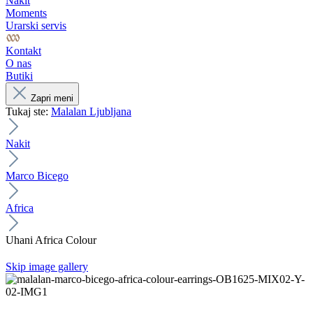
Nakit
Moments
Urarski servis
Kontakt
O nas
Butiki
Zapri meni
Tukaj ste:
Malalan Ljubljana
Nakit
Marco Bicego
Africa
Uhani Africa Colour
Skip image gallery