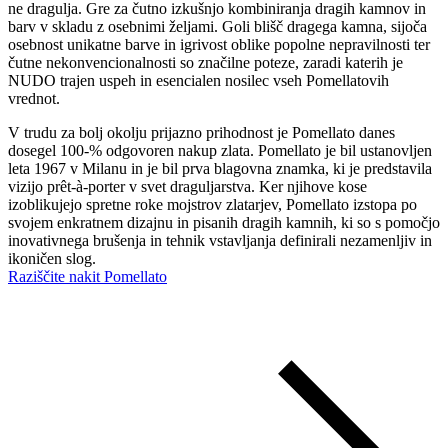
ne dragulja. Gre za čutno izkušnjo kombiniranja dragih kamnov in
barv v skladu z osebnimi željami. Goli blišč dragega kamna, sijoča
osebnost unikatne barve in igrivost oblike popolne nepravilnosti ter
čutne nekonvencionalnosti so značilne poteze, zaradi katerih je
NUDO trajen uspeh in esencialen nosilec vseh Pomellatovih
vrednot.
V trudu za bolj okolju prijazno prihodnost je Pomellato danes
dosegel 100-% odgovoren nakup zlata. Pomellato je bil ustanovljen
leta 1967 v Milanu in je bil prva blagovna znamka, ki je predstavila
vizijo prêt-à-porter v svet draguljarstva. Ker njihove kose
izoblikujejo spretne roke mojstrov zlatarjev, Pomellato izstopa po
svojem enkratnem dizajnu in pisanih dragih kamnih, ki so s pomočjo
inovativnega brušenja in tehnik vstavljanja definirali nezamenljiv in
ikoničen slog.
Raziščite nakit Pomellato