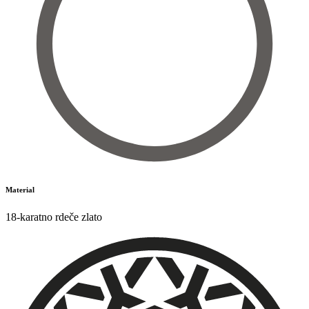
Material
18-karatno rdeče zlato