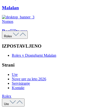
Malalan
Nomos
Raziščite ure
Rolex
IZPOSTAVLJENO
Rolex v Draguljarni Malalan
Strani
Ure
Nove ure za leto 2026
Servisiranje
Kontakt
Rolex
Ure