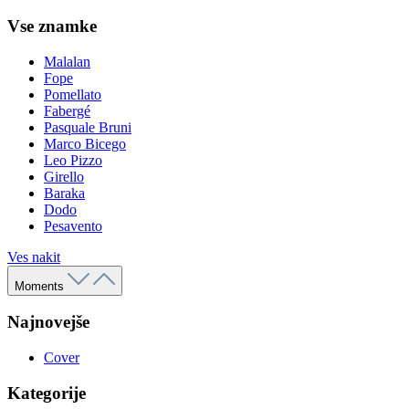
Vse znamke
Malalan
Fope
Pomellato
Fabergé
Pasquale Bruni
Marco Bicego
Leo Pizzo
Girello
Baraka
Dodo
Pesavento
Ves nakit
Moments
Najnovejše
Cover
Kategorije