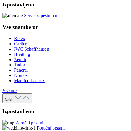
Izpostavljeno
Servis zapestnih ur
Vse znamke ur
Rolex
Cartier
IWC Schaffhausen
Breitling
Zenith
Tudor
Panerai
Nomos
Maurice Lacroix
Vse ure
Nakit
Izpostavljeno
Zaročni prstani
Poročni prstani