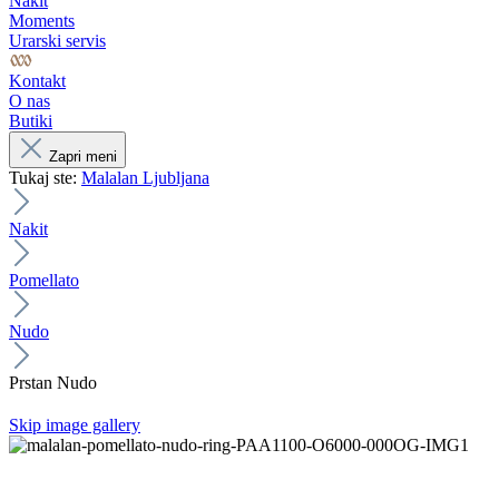
Nakit
Moments
Urarski servis
Kontakt
O nas
Butiki
Zapri meni
Tukaj ste:
Malalan Ljubljana
Nakit
Pomellato
Nudo
Prstan Nudo
Skip image gallery