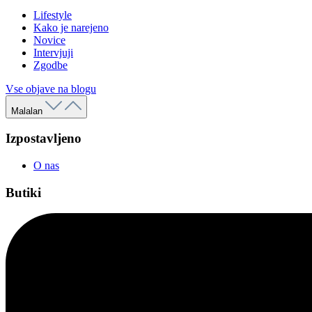
Lifestyle
Kako je narejeno
Novice
Intervjuji
Zgodbe
Vse objave na blogu
Malalan
Izpostavljeno
O nas
Butiki