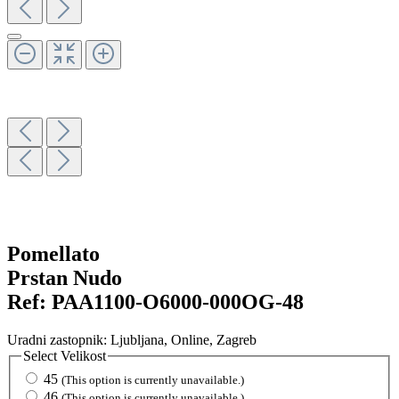
Pomellato
Prstan Nudo
Ref:
PAA1100-O6000-000OG-48
Uradni zastopnik:
Ljubljana
, Online
, Zagreb
Select
Velikost
45
(This option is currently unavailable.)
46
(This option is currently unavailable.)