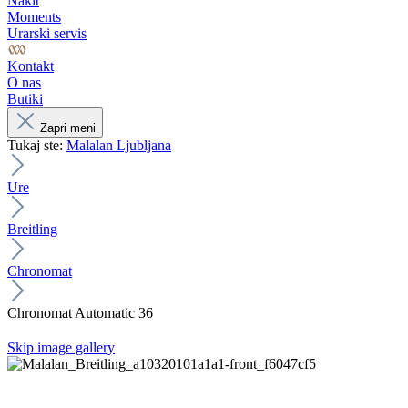
Nakit
Moments
Urarski servis
Kontakt
O nas
Butiki
Zapri meni
Tukaj ste:
Malalan Ljubljana
Ure
Breitling
Chronomat
Chronomat Automatic 36
Skip image gallery