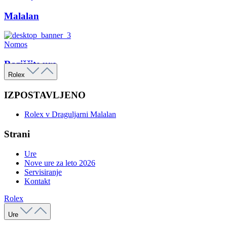
Malalan
Nomos
Raziščite ure
Rolex
IZPOSTAVLJENO
Rolex v Draguljarni Malalan
Strani
Ure
Nove ure za leto 2026
Servisiranje
Kontakt
Rolex
Ure