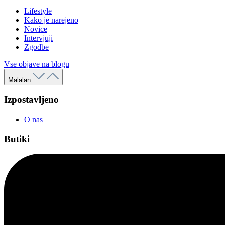
Lifestyle
Kako je narejeno
Novice
Intervjuji
Zgodbe
Vse objave na blogu
Malalan
Izpostavljeno
O nas
Butiki