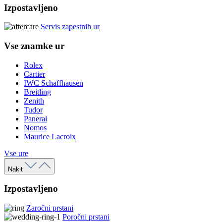
Izpostavljeno
Servis zapestnih ur
Vse znamke ur
Rolex
Cartier
IWC Schaffhausen
Breitling
Zenith
Tudor
Panerai
Nomos
Maurice Lacroix
Vse ure
Nakit
Izpostavljeno
Zaročni prstani
Poročni prstani