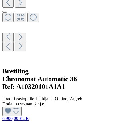
Breitling
Chronomat Automatic 36
Ref:
A10320101A1A1
Uradni zastopnik:
Ljubljana
, Online
, Zagreb
Dodaj na seznam želja:
6.900,00 EUR