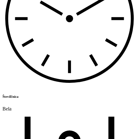
Številčnica
Bela