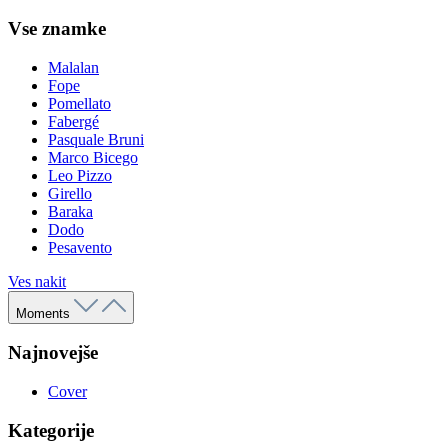
Vse znamke
Malalan
Fope
Pomellato
Fabergé
Pasquale Bruni
Marco Bicego
Leo Pizzo
Girello
Baraka
Dodo
Pesavento
Ves nakit
Moments
Najnovejše
Cover
Kategorije