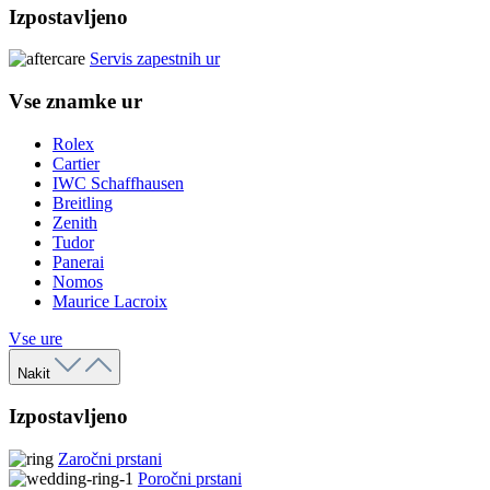
Izpostavljeno
Servis zapestnih ur
Vse znamke ur
Rolex
Cartier
IWC Schaffhausen
Breitling
Zenith
Tudor
Panerai
Nomos
Maurice Lacroix
Vse ure
Nakit
Izpostavljeno
Zaročni prstani
Poročni prstani