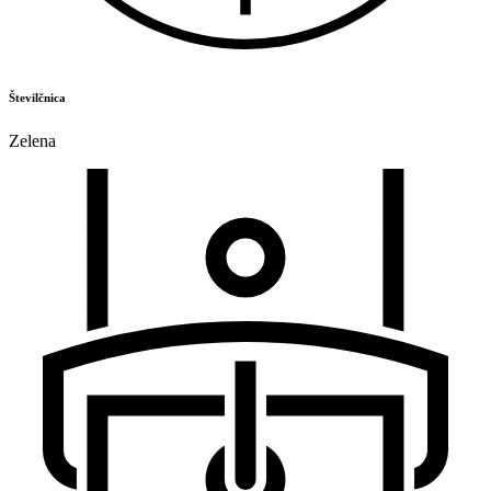
Številčnica
Zelena