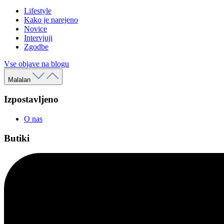
Lifestyle
Kako je narejeno
Novice
Intervjuji
Zgodbe
Vse objave na blogu
Malalan
Izpostavljeno
O nas
Butiki