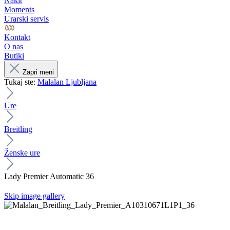
Nakit
Moments
Urarski servis
Kontakt
O nas
Butiki
Zapri meni
Tukaj ste:
Malalan Ljubljana
Ure
Breitling
Ženske ure
Lady Premier Automatic 36
Skip image gallery