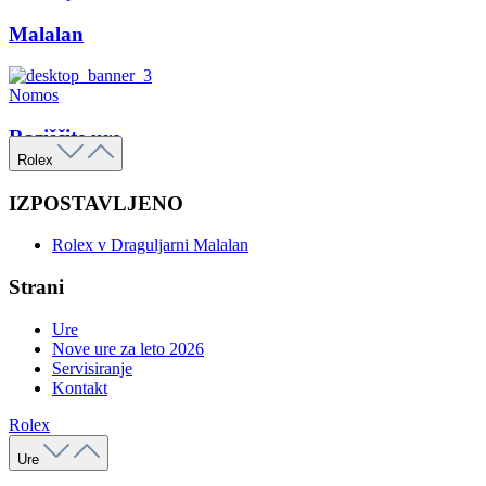
Malalan
Nomos
Raziščite ure
Rolex
IZPOSTAVLJENO
Rolex v Draguljarni Malalan
Strani
Ure
Nove ure za leto 2026
Servisiranje
Kontakt
Rolex
Ure