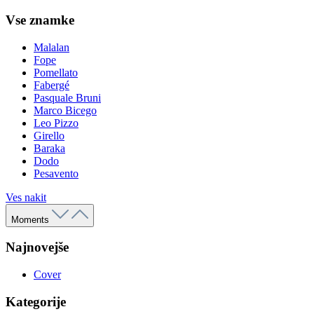
Vse znamke
Malalan
Fope
Pomellato
Fabergé
Pasquale Bruni
Marco Bicego
Leo Pizzo
Girello
Baraka
Dodo
Pesavento
Ves nakit
Moments
Najnovejše
Cover
Kategorije