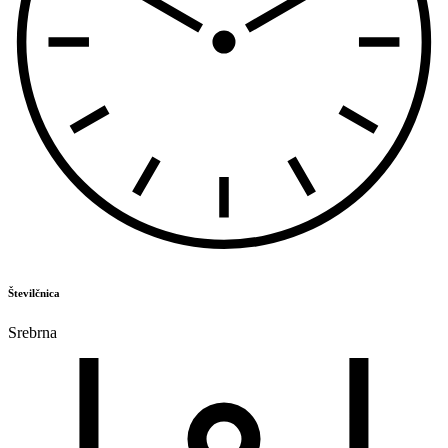
Številčnica
Srebrna