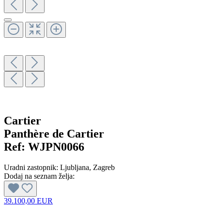
Cartier
Panthère de Cartier
Ref:
WJPN0066
Uradni zastopnik:
Ljubljana
, Zagreb
Dodaj na seznam želja:
39.100,00 EUR