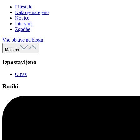
Lifestyle
Kako je narejeno
Novice
Intervjuji
Zgodbe
Vse objave na blogu
Malalan
Izpostavljeno
O nas
Butiki