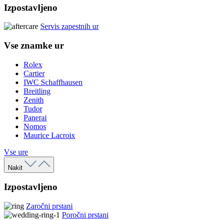
Izpostavljeno
Servis zapestnih ur
Vse znamke ur
Rolex
Cartier
IWC Schaffhausen
Breitling
Zenith
Tudor
Panerai
Nomos
Maurice Lacroix
Vse ure
Nakit
Izpostavljeno
Zaročni prstani
Poročni prstani