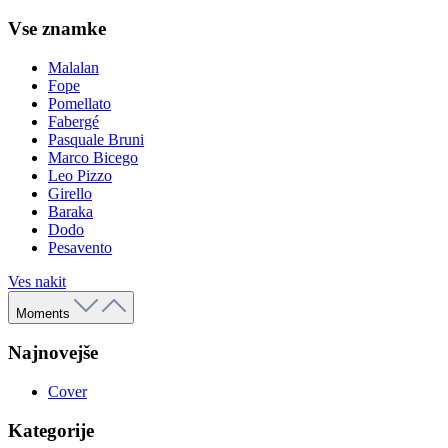
Vse znamke
Malalan
Fope
Pomellato
Fabergé
Pasquale Bruni
Marco Bicego
Leo Pizzo
Girello
Baraka
Dodo
Pesavento
Ves nakit
Moments
Najnovejše
Cover
Kategorije