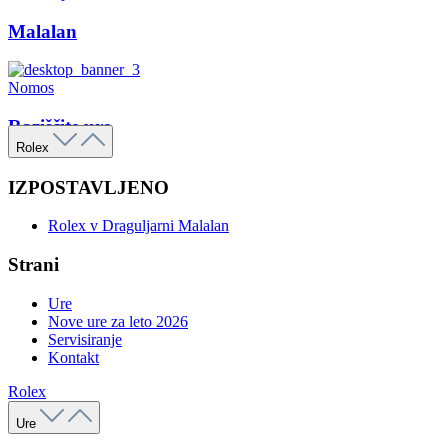
Malalan
Nomos
Raziščite ure
Rolex
IZPOSTAVLJENO
Rolex v Draguljarni Malalan
Strani
Ure
Nove ure za leto 2026
Servisiranje
Kontakt
Rolex
Ure