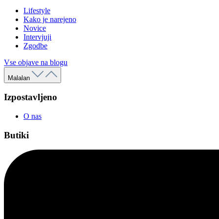
Lifestyle
Kako je narejeno
Novice
Intervjuji
Zgodbe
Vse objave na blogu
Malalan
Izpostavljeno
O nas
Butiki