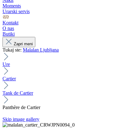
Nakit
Moments
Urarski servis
Kontakt
O nas
Butiki
Zapri meni
Tukaj ste:
Malalan Ljubljana
Ure
Cartier
Tank de Cartier
Panthère de Cartier
Skip image gallery