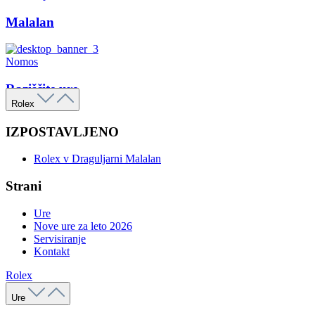
Malalan
Nomos
Raziščite ure
Rolex
IZPOSTAVLJENO
Rolex v Draguljarni Malalan
Strani
Ure
Nove ure za leto 2026
Servisiranje
Kontakt
Rolex
Ure