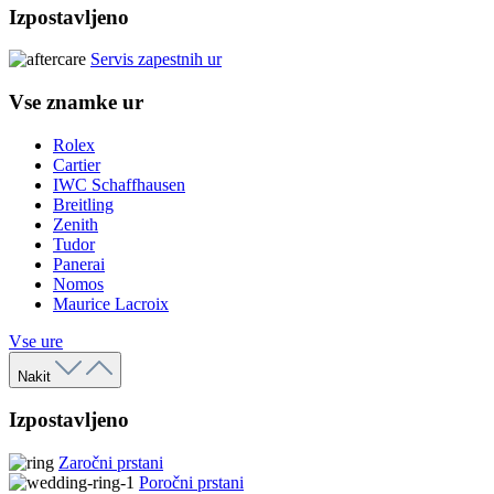
Izpostavljeno
Servis zapestnih ur
Vse znamke ur
Rolex
Cartier
IWC Schaffhausen
Breitling
Zenith
Tudor
Panerai
Nomos
Maurice Lacroix
Vse ure
Nakit
Izpostavljeno
Zaročni prstani
Poročni prstani