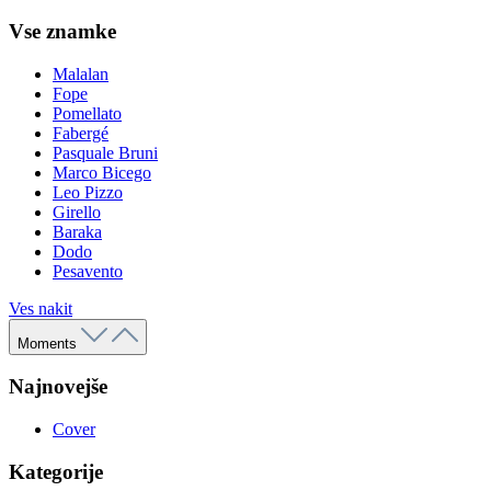
Vse znamke
Malalan
Fope
Pomellato
Fabergé
Pasquale Bruni
Marco Bicego
Leo Pizzo
Girello
Baraka
Dodo
Pesavento
Ves nakit
Moments
Najnovejše
Cover
Kategorije