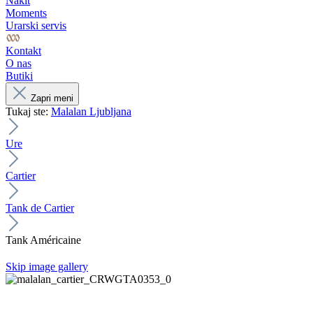
Nakit
Moments
Urarski servis
Kontakt
O nas
Butiki
Zapri meni
Tukaj ste:
Malalan Ljubljana
Ure
Cartier
Tank de Cartier
Tank Américaine
Skip image gallery