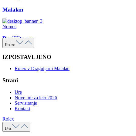
Malalan
Nomos
Raziščite ure
Rolex
IZPOSTAVLJENO
Rolex v Draguljarni Malalan
Strani
Ure
Nove ure za leto 2026
Servisiranje
Kontakt
Rolex
Ure