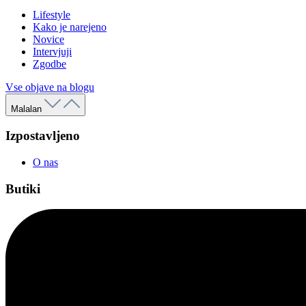
Lifestyle
Kako je narejeno
Novice
Intervjuji
Zgodbe
Vse objave na blogu
Malalan
Izpostavljeno
O nas
Butiki