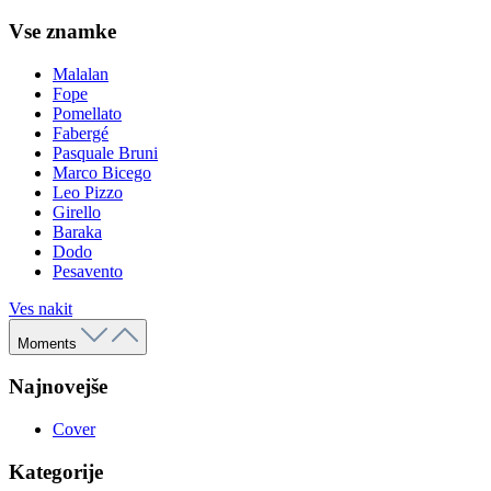
Vse znamke
Malalan
Fope
Pomellato
Fabergé
Pasquale Bruni
Marco Bicego
Leo Pizzo
Girello
Baraka
Dodo
Pesavento
Ves nakit
Moments
Najnovejše
Cover
Kategorije