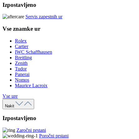
Izpostavljeno
Servis zapestnih ur
Vse znamke ur
Rolex
Cartier
IWC Schaffhausen
Breitling
Zenith
Tudor
Panerai
Nomos
Maurice Lacroix
Vse ure
Nakit
Izpostavljeno
Zaročni prstani
Poročni prstani