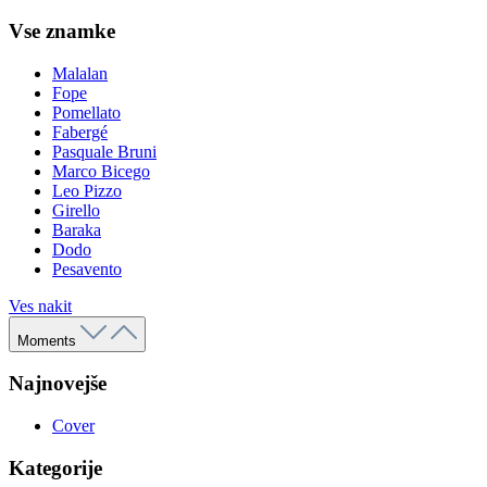
Vse znamke
Malalan
Fope
Pomellato
Fabergé
Pasquale Bruni
Marco Bicego
Leo Pizzo
Girello
Baraka
Dodo
Pesavento
Ves nakit
Moments
Najnovejše
Cover
Kategorije