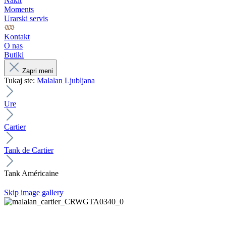
Nakit
Moments
Urarski servis
Kontakt
O nas
Butiki
Zapri meni
Tukaj ste:
Malalan Ljubljana
Ure
Cartier
Tank de Cartier
Tank Américaine
Skip image gallery