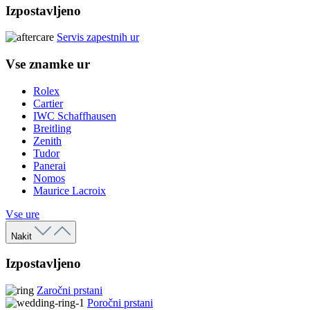
Izpostavljeno
Servis zapestnih ur
Vse znamke ur
Rolex
Cartier
IWC Schaffhausen
Breitling
Zenith
Tudor
Panerai
Nomos
Maurice Lacroix
Vse ure
Nakit
Izpostavljeno
Zaročni prstani
Poročni prstani