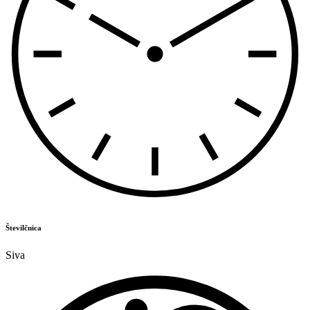
Številčnica
Siva