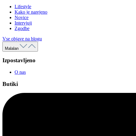
Lifestyle
Kako je narejeno
Novice
Intervjuji
Zgodbe
Vse objave na blogu
Malalan
Izpostavljeno
O nas
Butiki