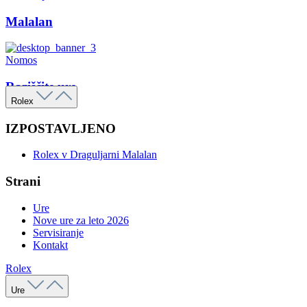
Malalan
Nomos
Raziščite ure
Rolex
IZPOSTAVLJENO
Rolex v Draguljarni Malalan
Strani
Ure
Nove ure za leto 2026
Servisiranje
Kontakt
Rolex
Ure