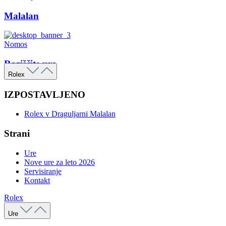
Malalan
Nomos
Raziščite ure
Rolex
IZPOSTAVLJENO
Rolex v Draguljarni Malalan
Strani
Ure
Nove ure za leto 2026
Servisiranje
Kontakt
Rolex
Ure