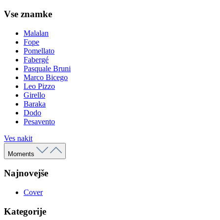
Vse znamke
Malalan
Fope
Pomellato
Fabergé
Pasquale Bruni
Marco Bicego
Leo Pizzo
Girello
Baraka
Dodo
Pesavento
Ves nakit
Moments
Najnovejše
Cover
Kategorije