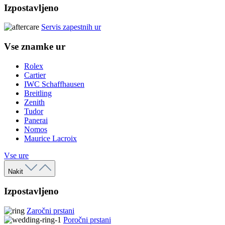
Izpostavljeno
Servis zapestnih ur
Vse znamke ur
Rolex
Cartier
IWC Schaffhausen
Breitling
Zenith
Tudor
Panerai
Nomos
Maurice Lacroix
Vse ure
Nakit
Izpostavljeno
Zaročni prstani
Poročni prstani