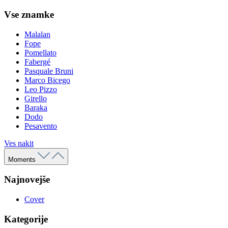
Vse znamke
Malalan
Fope
Pomellato
Fabergé
Pasquale Bruni
Marco Bicego
Leo Pizzo
Girello
Baraka
Dodo
Pesavento
Ves nakit
Moments
Najnovejše
Cover
Kategorije