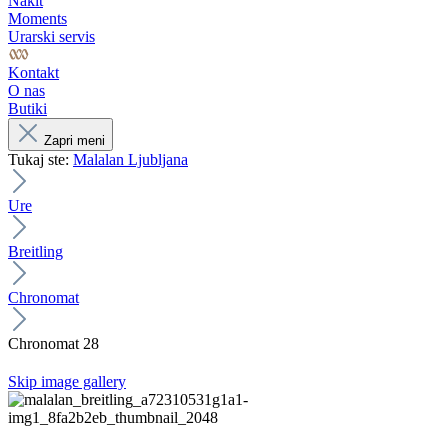
Nakit
Moments
Urarski servis
Kontakt
O nas
Butiki
Zapri meni
Tukaj ste:
Malalan Ljubljana
Ure
Breitling
Chronomat
Chronomat 28
Skip image gallery