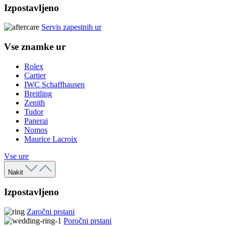
Izpostavljeno
Servis zapestnih ur
Vse znamke ur
Rolex
Cartier
IWC Schaffhausen
Breitling
Zenith
Tudor
Panerai
Nomos
Maurice Lacroix
Vse ure
Nakit
Izpostavljeno
Zaročni prstani
Poročni prstani