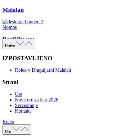
Malalan
Nomos
Raziščite ure
Rolex
IZPOSTAVLJENO
Rolex v Draguljarni Malalan
Strani
Ure
Nove ure za leto 2026
Servisiranje
Kontakt
Rolex
Ure