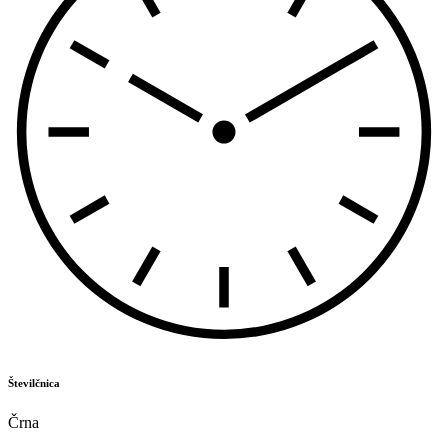
Številčnica
Črna