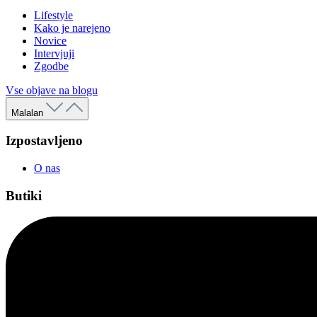
Lifestyle
Kako je narejeno
Novice
Intervjuji
Zgodbe
Vse objave na blogu
Malalan
Izpostavljeno
O nas
Butiki