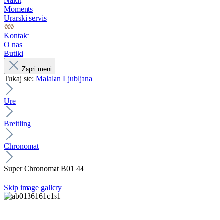
Nakit
Moments
Urarski servis
Kontakt
O nas
Butiki
Zapri meni
Tukaj ste:
Malalan Ljubljana
Ure
Breitling
Chronomat
Super Chronomat B01 44
Skip image gallery