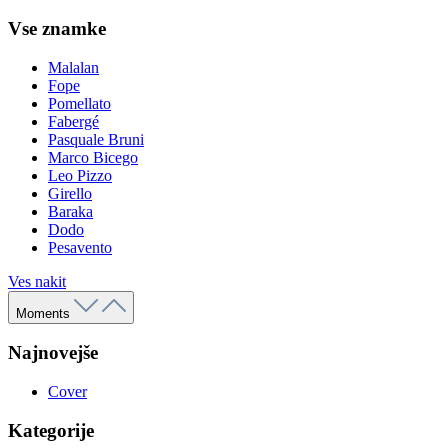
Vse znamke
Malalan
Fope
Pomellato
Fabergé
Pasquale Bruni
Marco Bicego
Leo Pizzo
Girello
Baraka
Dodo
Pesavento
Ves nakit
Moments
Najnovejše
Cover
Kategorije