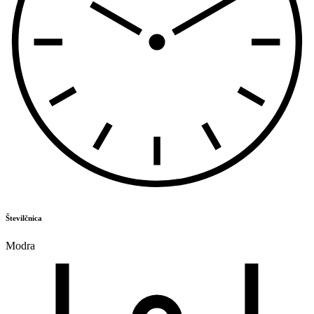
Številčnica
Modra