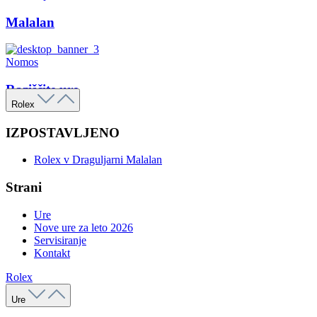
Malalan
Nomos
Raziščite ure
Rolex
IZPOSTAVLJENO
Rolex v Draguljarni Malalan
Strani
Ure
Nove ure za leto 2026
Servisiranje
Kontakt
Rolex
Ure