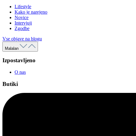
Lifestyle
Kako je narejeno
Novice
Intervjuji
Zgodbe
Vse objave na blogu
Malalan
Izpostavljeno
O nas
Butiki