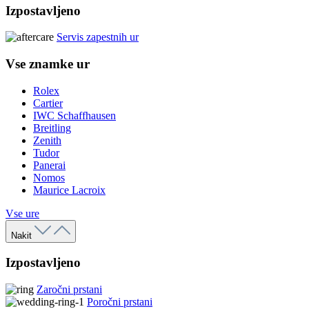
Izpostavljeno
Servis zapestnih ur
Vse znamke ur
Rolex
Cartier
IWC Schaffhausen
Breitling
Zenith
Tudor
Panerai
Nomos
Maurice Lacroix
Vse ure
Nakit
Izpostavljeno
Zaročni prstani
Poročni prstani