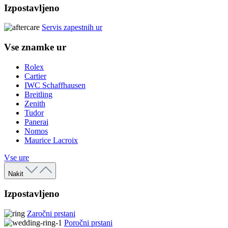
Izpostavljeno
Servis zapestnih ur
Vse znamke ur
Rolex
Cartier
IWC Schaffhausen
Breitling
Zenith
Tudor
Panerai
Nomos
Maurice Lacroix
Vse ure
Nakit
Izpostavljeno
Zaročni prstani
Poročni prstani