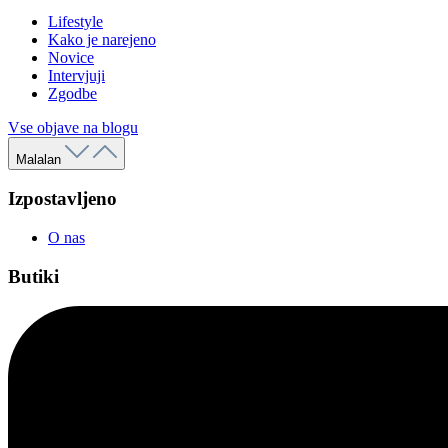
Lifestyle
Kako je narejeno
Novice
Intervjuji
Zgodbe
Vse objave na blogu
Malalan
Izpostavljeno
O nas
Butiki