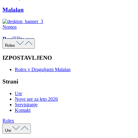
Malalan
Nomos
Raziščite ure
Rolex
IZPOSTAVLJENO
Rolex v Draguljarni Malalan
Strani
Ure
Nove ure za leto 2026
Servisiranje
Kontakt
Rolex
Ure