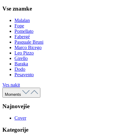
Vse znamke
Malalan
Fope
Pomellato
Fabergé
Pasquale Bruni
Marco Bicego
Leo Pizzo
Girello
Baraka
Dodo
Pesavento
Ves nakit
Moments
Najnovejše
Cover
Kategorije