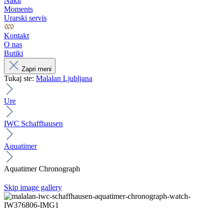
Nakit
Moments
Urarski servis
Kontakt
O nas
Butiki
Zapri meni
Tukaj ste:
Malalan Ljubljana
Ure
IWC Schaffhausen
Aquatimer
Aquatimer Chronograph
Skip image gallery