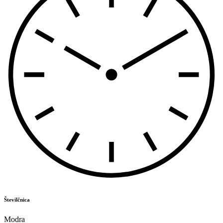
Številčnica
Modra