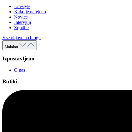
Lifestyle
Kako je narejeno
Novice
Intervjuji
Zgodbe
Vse objave na blogu
Malalan
Izpostavljeno
O nas
Butiki