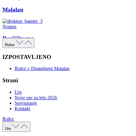
Malalan
Nomos
Raziščite ure
Rolex
IZPOSTAVLJENO
Rolex v Draguljarni Malalan
Strani
Ure
Nove ure za leto 2026
Servisiranje
Kontakt
Rolex
Ure