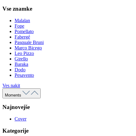
Vse znamke
Malalan
Fope
Pomellato
Fabergé
Pasquale Bruni
Marco Bicego
Leo Pizzo
Girello
Baraka
Dodo
Pesavento
Ves nakit
Moments
Najnovejše
Cover
Kategorije