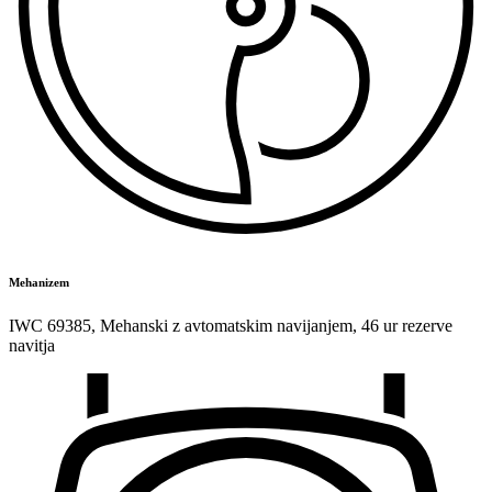
Mehanizem
IWC 69385
,
Mehanski z avtomatskim navijanjem
,
46 ur rezerve
navitja