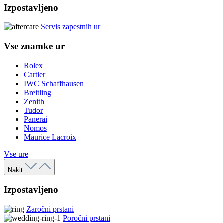
Izpostavljeno
Servis zapestnih ur
Vse znamke ur
Rolex
Cartier
IWC Schaffhausen
Breitling
Zenith
Tudor
Panerai
Nomos
Maurice Lacroix
Vse ure
Nakit
Izpostavljeno
Zaročni prstani
Poročni prstani