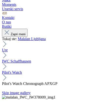
Nakit
Moments
Urarski servis
Kontakt
O nas
Butiki
Zapri meni
Tukaj ste:
Malalan Ljubljana
Ure
IWC Schaffhausen
Pilot's Watch
Pilot’s Watch Chronograph APXGP
Skip image gallery