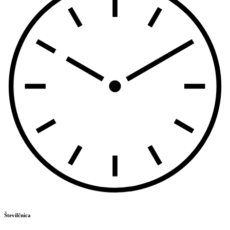
Številčnica