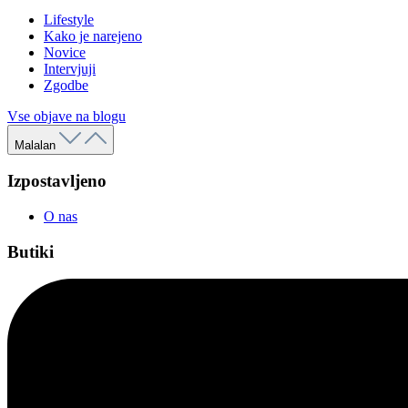
Lifestyle
Kako je narejeno
Novice
Intervjuji
Zgodbe
Vse objave na blogu
Malalan
Izpostavljeno
O nas
Butiki