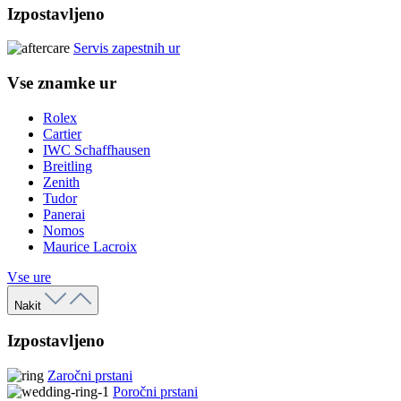
Izpostavljeno
Servis zapestnih ur
Vse znamke ur
Rolex
Cartier
IWC Schaffhausen
Breitling
Zenith
Tudor
Panerai
Nomos
Maurice Lacroix
Vse ure
Nakit
Izpostavljeno
Zaročni prstani
Poročni prstani