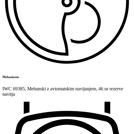
Mehanizem
IWC 69385
,
Mehanski z avtomatskim navijanjem
,
46 ur rezerve
navitja