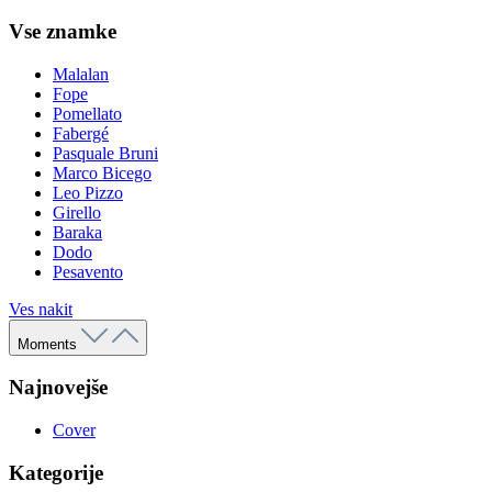
Vse znamke
Malalan
Fope
Pomellato
Fabergé
Pasquale Bruni
Marco Bicego
Leo Pizzo
Girello
Baraka
Dodo
Pesavento
Ves nakit
Moments
Najnovejše
Cover
Kategorije