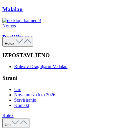
Malalan
Nomos
Raziščite ure
Rolex
IZPOSTAVLJENO
Rolex v Draguljarni Malalan
Strani
Ure
Nove ure za leto 2026
Servisiranje
Kontakt
Rolex
Ure