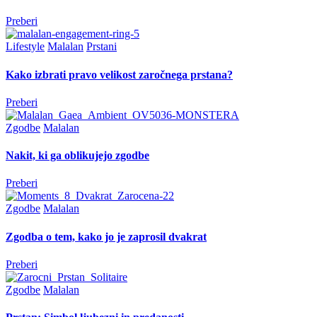
Preberi
Lifestyle
Malalan
Prstani
Kako izbrati pravo velikost zaročnega prstana?
Preberi
Zgodbe
Malalan
Nakit, ki ga oblikujejo zgodbe
Preberi
Zgodbe
Malalan
Zgodba o tem, kako jo je zaprosil dvakrat
Preberi
Zgodbe
Malalan