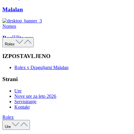
Malalan
Nomos
Raziščite ure
Rolex
IZPOSTAVLJENO
Rolex v Draguljarni Malalan
Strani
Ure
Nove ure za leto 2026
Servisiranje
Kontakt
Rolex
Ure