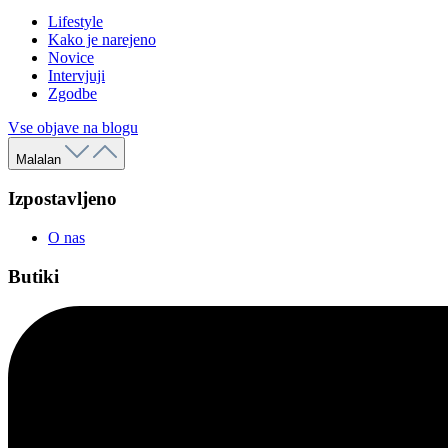
Lifestyle
Kako je narejeno
Novice
Intervjuji
Zgodbe
Vse objave na blogu
Malalan
Izpostavljeno
O nas
Butiki