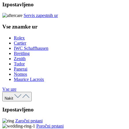
Izpostavljeno
Servis zapestnih ur
Vse znamke ur
Rolex
Cartier
IWC Schaffhausen
Breitling
Zenith
Tudor
Panerai
Nomos
Maurice Lacroix
Vse ure
Nakit
Izpostavljeno
Zaročni prstani
Poročni prstani