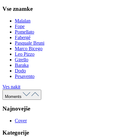
Vse znamke
Malalan
Fope
Pomellato
Fabergé
Pasquale Bruni
Marco Bicego
Leo Pizzo
Girello
Baraka
Dodo
Pesavento
Ves nakit
Moments
Najnovejše
Cover
Kategorije