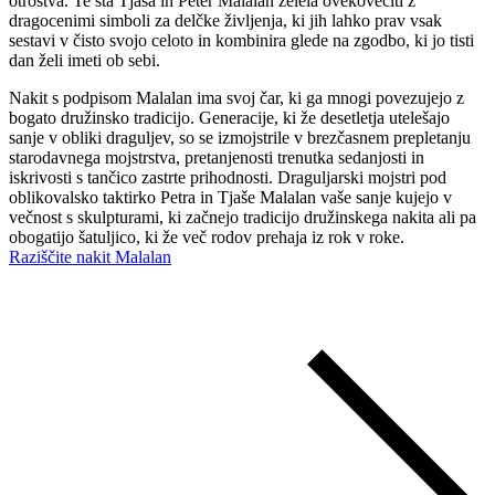
otroštva. Te sta Tjaša in Peter Malalan želela ovekovečiti z
dragocenimi simboli za delčke življenja, ki jih lahko prav vsak
sestavi v čisto svojo celoto in kombinira glede na zgodbo, ki jo tisti
dan želi imeti ob sebi.
Nakit s podpisom Malalan ima svoj čar, ki ga mnogi povezujejo z
bogato družinsko tradicijo. Generacije, ki že desetletja utelešajo
sanje v obliki draguljev, so se izmojstrile v brezčasnem prepletanju
starodavnega mojstrstva, pretanjenosti trenutka sedanjosti in
iskrivosti s tančico zastrte prihodnosti. Draguljarski mojstri pod
oblikovalsko taktirko Petra in Tjaše Malalan vaše sanje kujejo v
večnost s skulpturami, ki začnejo tradicijo družinskega nakita ali pa
obogatijo šatuljico, ki že več rodov prehaja iz rok v roke.
Raziščite nakit Malalan