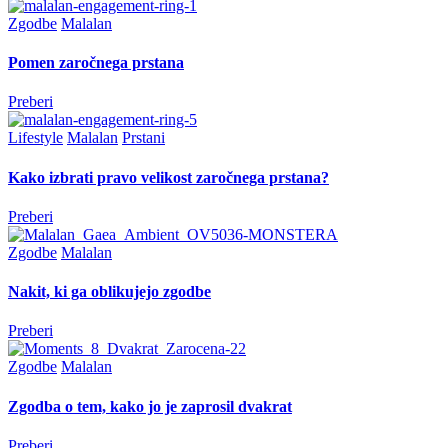
Zgodbe
Malalan
Pomen zaročnega prstana
Preberi
Lifestyle
Malalan
Prstani
Kako izbrati pravo velikost zaročnega prstana?
Preberi
Zgodbe
Malalan
Nakit, ki ga oblikujejo zgodbe
Preberi
Zgodbe
Malalan
Zgodba o tem, kako jo je zaprosil dvakrat
Preberi