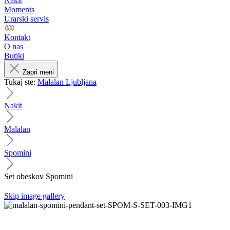
Nakit
Moments
Urarski servis
Kontakt
O nas
Butiki
Zapri meni
Tukaj ste:
Malalan Ljubljana
Nakit
Malalan
Spomini
Set obeskov Spomini
Skip image gallery