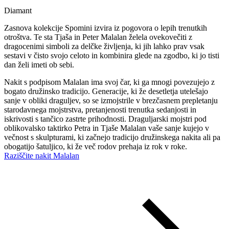
Diamant
Zasnova kolekcije Spomini izvira iz pogovora o lepih trenutkih
otroštva. Te sta Tjaša in Peter Malalan želela ovekovečiti z
dragocenimi simboli za delčke življenja, ki jih lahko prav vsak
sestavi v čisto svojo celoto in kombinira glede na zgodbo, ki jo tisti
dan želi imeti ob sebi.
Nakit s podpisom Malalan ima svoj čar, ki ga mnogi povezujejo z
bogato družinsko tradicijo. Generacije, ki že desetletja utelešajo
sanje v obliki draguljev, so se izmojstrile v brezčasnem prepletanju
starodavnega mojstrstva, pretanjenosti trenutka sedanjosti in
iskrivosti s tančico zastrte prihodnosti. Draguljarski mojstri pod
oblikovalsko taktirko Petra in Tjaše Malalan vaše sanje kujejo v
večnost s skulpturami, ki začnejo tradicijo družinskega nakita ali pa
obogatijo šatuljico, ki že več rodov prehaja iz rok v roke.
Raziščite nakit Malalan