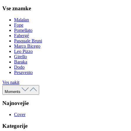
Vse znamke
Malalan
Fope
Pomellato
Fabergé
Pasquale Bruni
Marco Bicego
Leo Pizzo
Girello
Baraka
Dodo
Pesavento
Ves nakit
Moments
Najnovejše
Cover
Kategorije