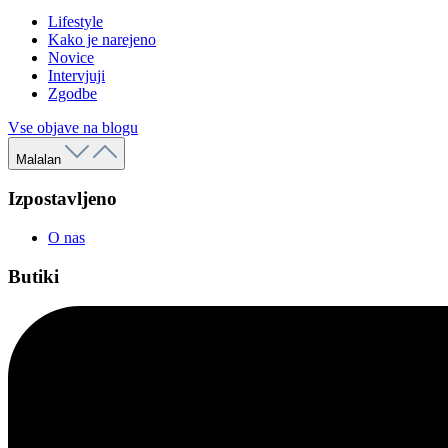
Lifestyle
Kako je narejeno
Novice
Intervjuji
Zgodbe
Vse objave na blogu
Malalan
Izpostavljeno
O nas
Butiki