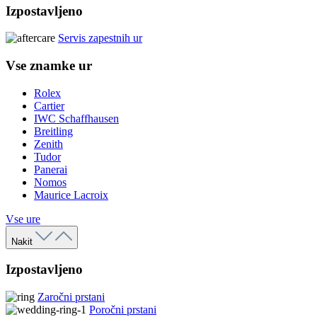
Izpostavljeno
Servis zapestnih ur
Vse znamke ur
Rolex
Cartier
IWC Schaffhausen
Breitling
Zenith
Tudor
Panerai
Nomos
Maurice Lacroix
Vse ure
Nakit
Izpostavljeno
Zaročni prstani
Poročni prstani