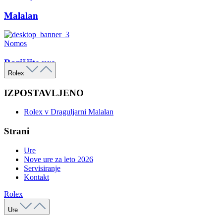
Malalan
Nomos
Raziščite ure
Rolex
IZPOSTAVLJENO
Rolex v Draguljarni Malalan
Strani
Ure
Nove ure za leto 2026
Servisiranje
Kontakt
Rolex
Ure