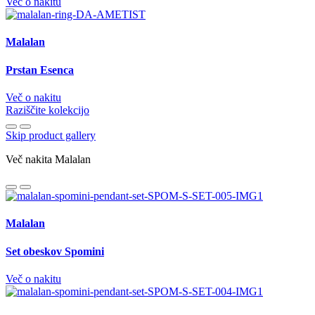
Več o nakitu
Malalan
Prstan Esenca
Več o nakitu
Raziščite kolekcijo
Skip product gallery
Več nakita Malalan
Malalan
Set obeskov Spomini
Več o nakitu