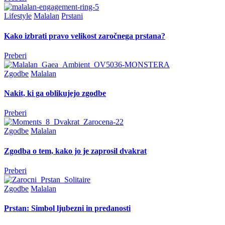
Lifestyle
Malalan
Prstani
Kako izbrati pravo velikost zaročnega prstana?
Preberi
Zgodbe
Malalan
Nakit, ki ga oblikujejo zgodbe
Preberi
Zgodbe
Malalan
Zgodba o tem, kako jo je zaprosil dvakrat
Preberi
Zgodbe
Malalan
Prstan: Simbol ljubezni in predanosti