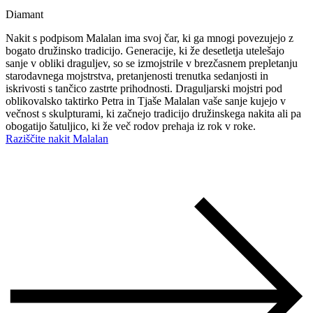
Diamant
Nakit s podpisom Malalan ima svoj čar, ki ga mnogi povezujejo z
bogato družinsko tradicijo. Generacije, ki že desetletja utelešajo
sanje v obliki draguljev, so se izmojstrile v brezčasnem prepletanju
starodavnega mojstrstva, pretanjenosti trenutka sedanjosti in
iskrivosti s tančico zastrte prihodnosti. Draguljarski mojstri pod
oblikovalsko taktirko Petra in Tjaše Malalan vaše sanje kujejo v
večnost s skulpturami, ki začnejo tradicijo družinskega nakita ali pa
obogatijo šatuljico, ki že več rodov prehaja iz rok v roke.
Raziščite nakit Malalan