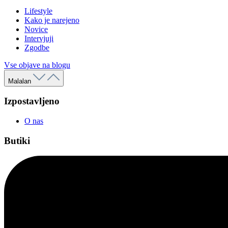
Lifestyle
Kako je narejeno
Novice
Intervjuji
Zgodbe
Vse objave na blogu
Malalan
Izpostavljeno
O nas
Butiki