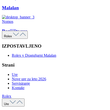
Malalan
Nomos
Raziščite ure
Rolex
IZPOSTAVLJENO
Rolex v Draguljarni Malalan
Strani
Ure
Nove ure za leto 2026
Servisiranje
Kontakt
Rolex
Ure