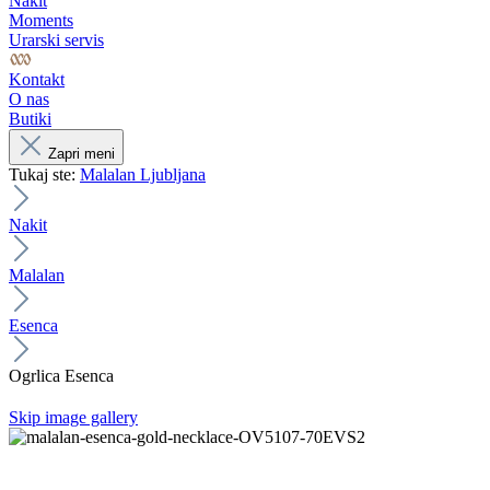
Nakit
Moments
Urarski servis
Kontakt
O nas
Butiki
Zapri meni
Tukaj ste:
Malalan Ljubljana
Nakit
Malalan
Esenca
Ogrlica Esenca
Skip image gallery