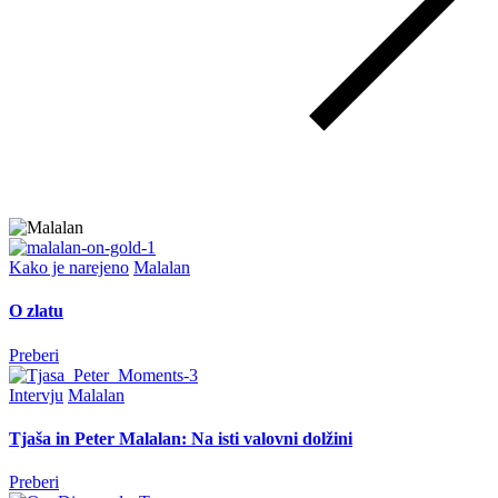
Kako je narejeno
Malalan
O zlatu
Preberi
Intervju
Malalan
Tjaša in Peter Malalan: Na isti valovni dolžini
Preberi