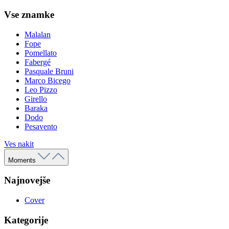
Vse znamke
Malalan
Fope
Pomellato
Fabergé
Pasquale Bruni
Marco Bicego
Leo Pizzo
Girello
Baraka
Dodo
Pesavento
Ves nakit
Moments
Najnovejše
Cover
Kategorije