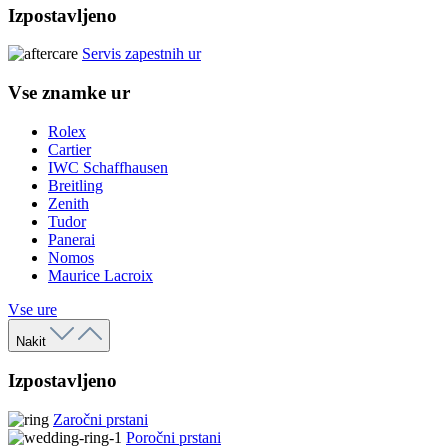
Izpostavljeno
Servis zapestnih ur
Vse znamke ur
Rolex
Cartier
IWC Schaffhausen
Breitling
Zenith
Tudor
Panerai
Nomos
Maurice Lacroix
Vse ure
Nakit
Izpostavljeno
Zaročni prstani
Poročni prstani